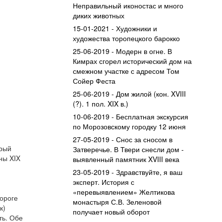
Неправильный иконостас и много
диких животных
15-01-2021 - Художники и
художества торопецкого барокко
25-06-2019 - Модерн в огне. В
Кимрах сгорел исторический дом на
смежном участке с адресом Том
Сойер Феста
25-06-2019 - Дом жилой (кон. XVIII
(?). 1 пол. XIX в.)
10-06-2019 - Бесплатная экскурсия
по Морозовскому городку 12 июня
27-05-2019 - Снос за сносом в
орый
Затверечье. В Твери снесли дом -
ны XIX
выявленный памятник XVIII века
23-05-2019 - Здравствуйте, я ваш
эксперт. История с
«перевыявлением» Желтикова
дороге
монастыря С.В. Зеленовой
к)
получает новый оборот
ть. Обе