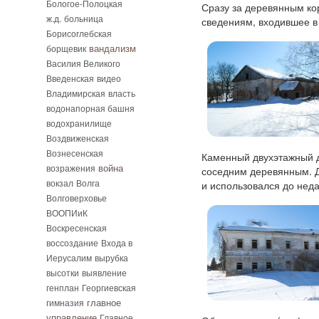
Бологое-Полоцкая
Сразу за деревянным ко
ж.д.
больница
сведениям, входившее в
Борисоглебская
вандализм
борщевик
Василия Великого
Введенская
видео
Владимирская
власть
водонапорная башня
водохранилище
Воздвиженская
Вознесенская
Каменный двухэтажный д
возражения
война
соседним деревянным. До
вокзал
Волга
и использовался до нед
Волговерховье
ВООПИиК
Воскресенская
воссоздание
Входа в
Иерусалим
вырубка
высотки
выявление
генплан
Георгиевская
гимназия
главное
управление
Главное