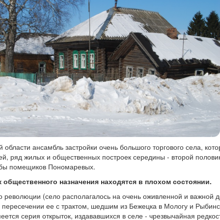
 области ансамбль застройки очень большого торгового села, кот
ей, ряд жилых и общественных построек середины - второй полови
адьбы помещиков Пономаревых.
 общественного назначения находятся в плохом состоянии.
до революции (село располагалось на очень оживленной и важной 
а пересечении ее с трактом, шедшим из Бежецка в Мологу и Рыбинс
меется серия открыток, издававшихся в селе - чрезвычайная редкос