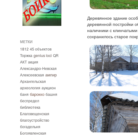
Деревянное здание особ
деревянной постройки о
наличники с клинчатым
сохранилось старое пок
МЕТКИ
1812
45 объектов
Торжка
genius loci
QR
АКТ
акция
Александро-Невская
ампир
Алексеевская
Архангельская
археология
аукцион
барокко
баня
башня
беспредел
библиотека
Благовещенская
благоустройство
богадельня
Богоявленская