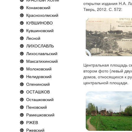
открытки издания Н.А. Ла
Конаковский
Тверь, 2012. С. 572:
Краснохолмский
КУВШИНОВО
Кувшиновский
Лесной
ЛИХОСЛАВЛЬ
Лихославльский
Максатихинский
Центральная площадь се
Молоковский
втором фото (левый дву
Нелидовский
домов, относящихся к р
центральной площади.
Оленинский
ОСТАШКОВ
Осташковский
Пеновский
Рамешковский
РЖЕВ
Ржевский