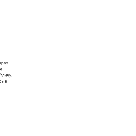
арая
ые
гличу.
сь в