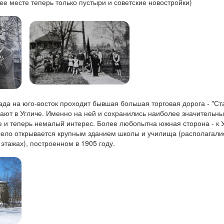
ее месте теперь только пустыри и советские новостройки)
ада на юго-восток проходит бывшая большая торговая дорога - "Ст
вают в Угличе. Именно на ней и сохранились наиболее значительн
 и теперь немалый интерес. Более любопытна южная сторона - к У
 село открывается крупным зданием школы и училища (располагали
этажах), построенном в 1905 году.