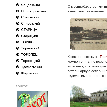
Сандовский
О масштабах утрат лучш
Селижаровский
нынешним состоянием:
Сонковский
Спировский
СТАРИЦА
Старицкий
ТОРЖОК
Торжокский
ТОРОПЕЦ
К северо-востоку от
Трои
Торопецкий
можно понять, не поздне
возможно, это были тра
Удомельский
ветеринарную лечебницу
Фировский
видимо, имело торгово-
БОЙКОТ