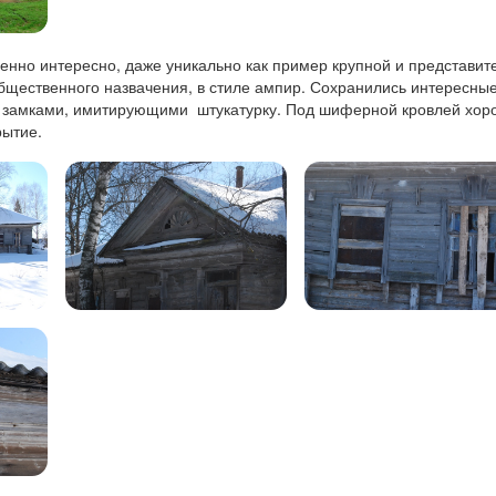
енно интересно, даже уникально как пример крупной и представит
бщественного назвачения, в стиле ампир. Сохранились интересны
и замками, имитирующими штукатурку. Под шиферной кровлей хор
рытие.