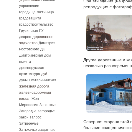
Оба эти здания (на фоне
управление
репродукция с фотограф
городище
гостиница
градозащита
градостроительство
Грузинская
ГУ
дворец
деревянное
зодчество
Димитрия
Ростовского
ДК
Дмитриевская
дом
Другие деревянные и ка
причта
несколько разновременн
древнерусская
архитектура
дуб
дубы
Екатерининская
железная дорога
железнодорожный
вокзал
Жен-
Мироносиц
Заволжье
Загородье
загородье
закон
запрос
Северная сторона этой 
Затверечье
большие священнические 
Затьмачье
защитные