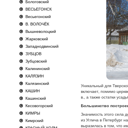
Бологовский
ВЕСЬЕГОНСК
Весьегонский
В. ВОЛОЧЁК
Вышневолоцкий
Жарковский
Западнодвинский
ЗУБЦОВ
Зубцовский
Калининский
КАЛЯЗИН
Калязинский
Уникальный для Тверской
КАШИН
включает, помимо церкв
в., а также остатки ус
Кашинский
Кесовогорский
Большинство построек
КИМРЫ
Значимость этого села 
из Углича в Петербург н
Кимрский
выразилась в том, что и
КРАСНЫЙ ХОЛМ