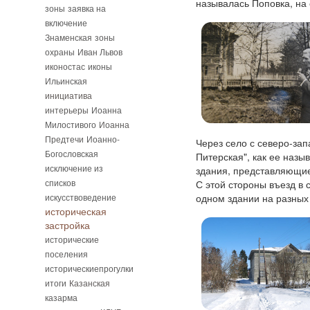
называлась Поповка, на 
зоны
заявка на
включение
Знаменская
зоны
охраны
Иван Львов
иконостас
иконы
Ильинская
инициатива
интерьеры
Иоанна
Милостивого
Иоанна
Предтечи
Иоанно-
Через село с северо-зап
Богословская
Питерская", как ее назы
исключение из
здания, представляющие
списков
С этой стороны въезд в
искусствоведение
одном здании на разных 
историческая
застройка
исторические
поселения
историческиепрогулки
итоги
Казанская
казарма