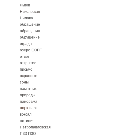
Львов
Никольская
Нилова
обращение
обращения
обрушение
ограда
озеро
ООПТ
ответ
открытое
письмо
охранные
зоны
памятник
природы
панорама
парк
парк
воксал
петиция
Петропавловская
ПЗЗ
ПЗО