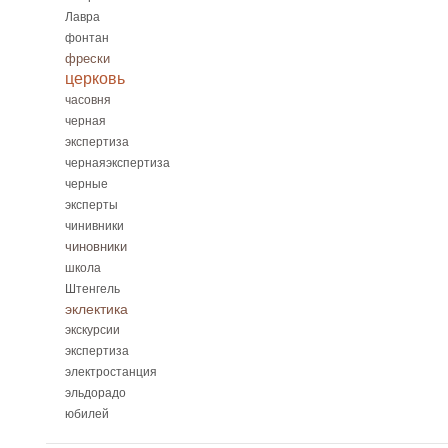
Лавра
фонтан
фрески
церковь
часовня
черная
экспертиза
чернаяэкспертиза
черные
эксперты
чинивники
чиновники
школа
Штенгель
эклектика
экскурсии
экспертиза
электростанция
эльдорадо
юбилей