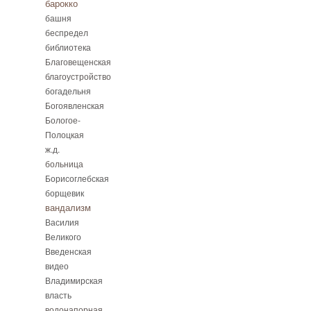
барокко
башня
беспредел
библиотека
Благовещенская
благоустройство
богадельня
Богоявленская
Бологое-
Полоцкая
ж.д.
больница
Борисоглебская
борщевик
вандализм
Василия
Великого
Введенская
видео
Владимирская
власть
водонапорная