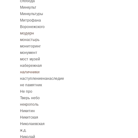
слобода
Минкульт
Минкультуры
Митрофана
Воронежского
модерн
монастырь
мониторинг
монумент
мост
музей
набережная
наличники
наступлениенанаследие
не памятник
Не про
Тверь
небо
некрополь
Никитин
Никитская
Николаевская
ж.д.
Николай