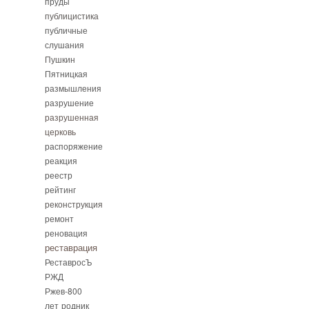
пруды
публицистика
публичные
слушания
Пушкин
Пятницкая
размышления
разрушение
разрушенная
церковь
распоряжение
реакция
реестр
рейтинг
реконструкция
ремонт
реновация
реставрация
РеставросЪ
РЖД
Ржев-800
лет
родник