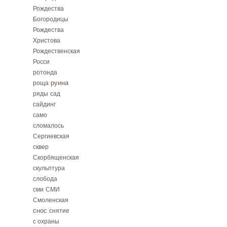
Рождества
Богородицы
Рождества
Христова
Рождественская
Росси
ротонда
руина
роща
ряды
сад
сайдинг
само
сломалось
Сергиевская
сквер
Скорбященская
скульптура
слобода
сми
СМИ
Смоленская
снос
снятие
с охраны