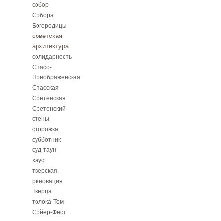
собор
Собора
Богородицы
советская
архитектура
солидарность
Спасо-
Преображенская
Спасская
Сретенская
Сретенский
стены
сторожка
субботник
суд
таун
хаус
тверская
реновация
Тверца
толока
Том-
Сойер-Фест