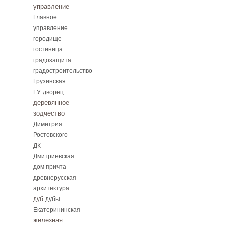
управление
Главное
управление
городище
гостиница
градозащита
градостроительство
Грузинская
ГУ
дворец
деревянное
зодчество
Димитрия
Ростовского
ДК
Дмитриевская
дом причта
древнерусская
архитектура
дуб
дубы
Екатерининская
железная