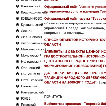
Конаковский
Официальный сайт Главного управл
историко-культурного наследия Тв
Краснохолмский
КУВШИНОВО
Официальный сайт газеты "Тверска
обязательном порядке все нормати
Кувшиновский
управления. Правда, как оказалось, 
Лесной
например, на полгода...
ЛИХОСЛАВЛЬ
СПИСОК ОБЪЕКТОВ ИСТОРИКО- КУ
Лихославльский
ОБЛАСТИ
Максатихинский
ЭЛЕМЕНТЫ И ОБЪЕКТЫ
ЦЕННОЙ ИС
Молоковский
ГРАДОСТРОИТЕЛЬНОЙ
(ИСТОРИКО-
ЦЕНТРАЛЬНОГО
ГРАДОСТРОИТЕЛЬ
Нелидовский
ФОРМИРОВАНИЯ
(ОБРАЗОВАНИЯ) Г
Оленинский
ДОЛГОСРОЧНАЯ ЦЕЛЕВАЯ ПРОГРАМ
ОСТАШКОВ
ТРАДИЦИЙ НАРОДНОГО ДЕРЕВЯННО
Осташковский
ОБЛАСТИ НА 2009-2011 ГОДЫ"
. Зак
Пеновский
Рамешковский
ПОЧИТАТЬ:
РЖЕВ
Библиотека краеведа - Тверской Да
Ржевский