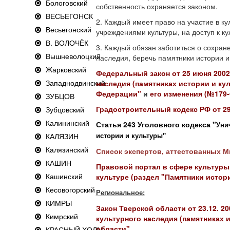
Бологовский
собственность охраняется законом.
ВЕСЬЕГОНСК
2. Каждый имеет право на участие в ку
Весьегонский
учреждениями культуры, на доступ к к
В. ВОЛОЧЁК
3. Каждый обязан заботиться о сохране
Вышневолоцкий
наследия, беречь памятники истории и
Жарковский
Федеральный закон от 25 июня 2002 
Западнодвинский
наследия (памятниках истории и ку
Федерации"
и
его изменения (№179
ЗУБЦОВ
Градостроительный кодекс РФ от 29
Зубцовский
Калининский
Статья 243 Уголовного кодекса "
Уни
истории и культуры"
КАЛЯЗИН
Калязинский
Список экспертов, аттестованных 
КАШИН
Правовой портал в сфере культуры
Кашинский
культуре (раздел "Памятники истор
Кесовогорский
Региональное:
КИМРЫ
Закон Тверской области от 23.12. 2
Кимрский
культурного наследия (памятниках 
области"
КРАСНЫЙ ХОЛМ