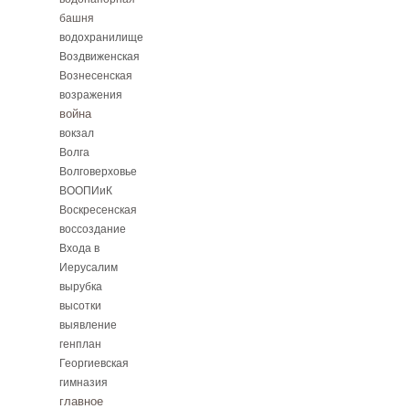
башня
водохранилище
Воздвиженская
Вознесенская
возражения
война
вокзал
Волга
Волговерховье
ВООПИиК
Воскресенская
воссоздание
Входа в
Иерусалим
вырубка
высотки
выявление
генплан
Георгиевская
гимназия
главное