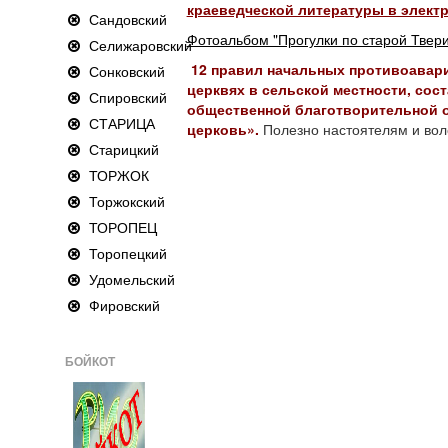
краеведческой литературы в элект
Сандовский
Фотоальбом "Прогулки по старой Твери
Селижаровский
12 правил начальных противоавар
Сонковский
церквях в сельской местности, со
Спировский
общественной благотворительной о
СТАРИЦА
церковь».
Полезно настоятелям и вол
Старицкий
ТОРЖОК
Торжокский
ТОРОПЕЦ
Торопецкий
Удомельский
Фировский
БОЙКОТ