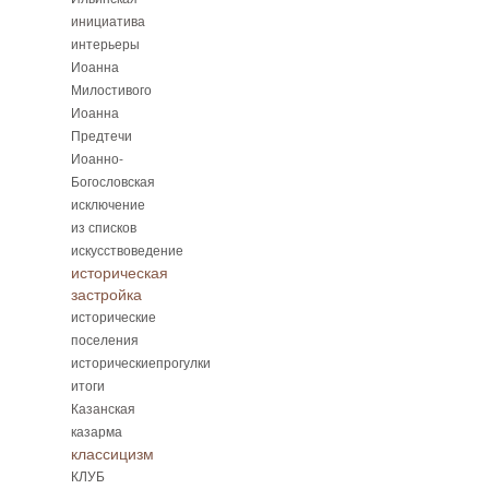
инициатива
интерьеры
Иоанна
Милостивого
Иоанна
Предтечи
Иоанно-
Богословская
исключение
из списков
искусствоведение
историческая
застройка
исторические
поселения
историческиепрогулки
итоги
Казанская
казарма
классицизм
КЛУБ