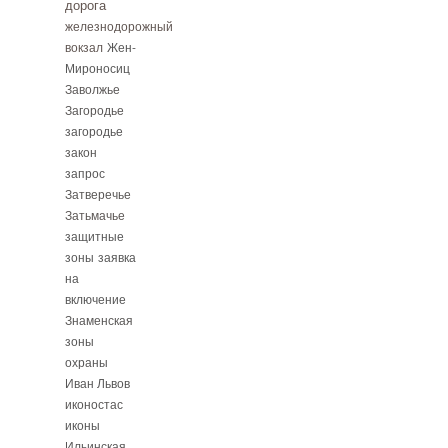
дорога
железнодорожный
вокзал
Жен-
Мироносиц
Заволжье
Загородье
загородье
закон
запрос
Затверечье
Затьмачье
защитные
зоны
заявка
на
включение
Знаменская
зоны
охраны
Иван Львов
иконостас
иконы
Ильинская