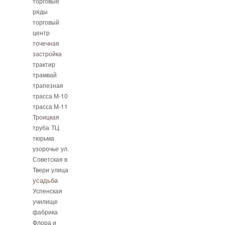
торговые
ряды
торговый
центр
точечная
застройка
трактир
трамвай
трапезная
трасса М-10
трасса М-11
Троицкая
труба
ТЦ
тюрьма
узорочье
ул.
Советская в
Твери
улица
усадьба
Успенская
училище
фабрика
Флора и