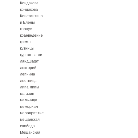
Кондакова
кондакова
Константина
и Елены
корпус
краеведение
кремль
кузницы
курган
лавки
ландшафт
лекторий
лепнина
лестница
липа
липы
магазин
мельница
мемориал
мероприятие
мещанская
слобода
Мещанская