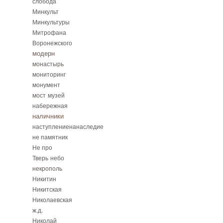
слобода
Минкульт
Минкультуры
Митрофана
Воронежского
модерн
монастырь
мониторинг
монумент
мост
музей
набережная
наличники
наступлениенанаследие
не памятник
Не про
Тверь
небо
некрополь
Никитин
Никитская
Николаевская
ж.д.
Николай