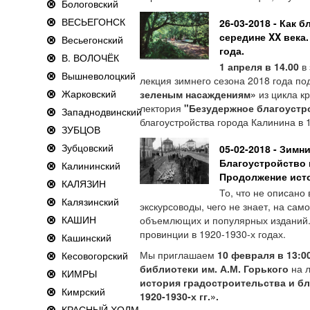
Бологовский
ВЕСЬЕГОНСК
26-03-2018 - Как 
середине XX века.
Весьегонский
года.
В. ВОЛОЧЁК
1 апреля в 14.00
в 
Вышневолоцкий
лекция зимнего сезона 2018 года п
Жарковский
зеленым насаждениям»
из цикла к
лектория
"Безудержное благоустр
Западнодвинский
благоустройства города Калинина в 1
ЗУБЦОВ
Зубцовский
05-02-2018 - Зимн
Благоустройство в
Калининский
Продолжение ист
КАЛЯЗИН
То, что не описано 
Калязинский
экскурсоводы, чего не знает, на само
КАШИН
объемлющих и популярных изданий. 
провинции в 1920-1930-х годах.
Кашинский
Мы приглашаем
10 февраля в 13:0
Кесовогорский
библиотеки им. А.М. Горького
на 
КИМРЫ
история градостроительства и б
Кимрский
1920-1930-х гг.».
КРАСНЫЙ ХОЛМ