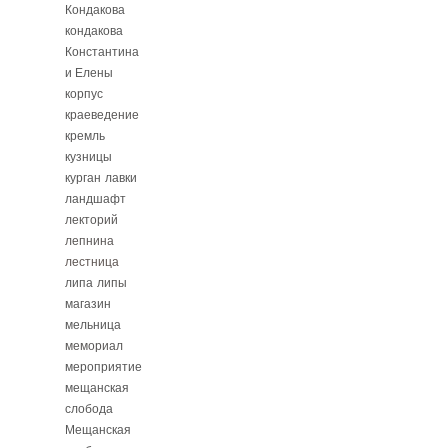
Кондакова
кондакова
Константина
и Елены
корпус
краеведение
кремль
кузницы
курган
лавки
ландшафт
лекторий
лепнина
лестница
липа
липы
магазин
мельница
мемориал
мероприятие
мещанская
слобода
Мещанская