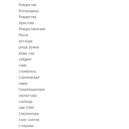
Рождества
Богородицы
Рождества
Христова
Рождественская
Росси
ротонда
руина
роща
ряды
сад
сайдинг
само
сломалось
Сергиевская
сквер
Скорбященская
скульптура
слобода
сми
СМИ
Смоленская
снос
снятие
с охраны