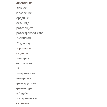
управление
Главное
управление
городище
гостиница
градозащита
градостроительство
Грузинская
ГУ
дворец
деревянное
зодчество
Димитрия
Ростовского
ДК
Дмитриевская
дом причта
древнерусская
архитектура
дуб
дубы
Екатерининская
железная