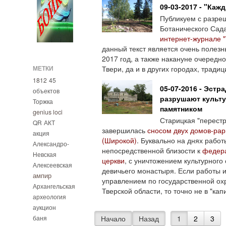
09-03-2017 - "Каж
Публикуем с разреш
Ботанического Сад
интернет-журнале "
данный текст является очень полезны
2017 год, а также накануне очередно
МЕТКИ
Твери, да и в других городах, тради
1812
45
05-07-2016 - Эстр
объектов
разрушают культ
Торжка
памятником
genius loci
Старицкая "перестр
QR
АКТ
завершилась
сносом двух домов-рари
акция
(Широкой)
. Буквально на днях работ
Александро-
непосредственной близости к
федера
Невская
церкви
, с уничтожением культурного
Алексеевская
девичьего монастыря. Если работы 
ампир
управлением по государственной ох
Архангельская
Тверской области, то точно не в "ка
археология
аукцион
баня
Начало
Назад
1
2
3