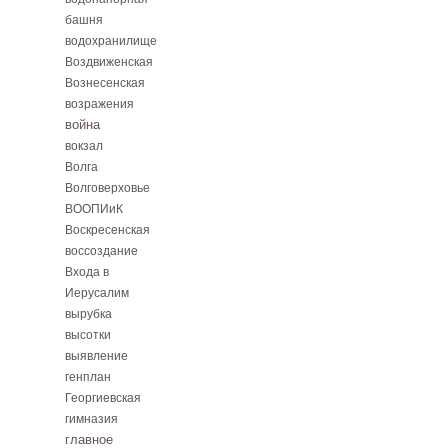
башня
водохранилище
Воздвиженская
Вознесенская
возражения
война
вокзал
Волга
Волговерховье
ВООПИиК
Воскресенская
воссоздание
Входа в
Иерусалим
вырубка
высотки
выявление
генплан
Георгиевская
гимназия
главное