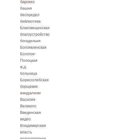
барокко
башня
беспредел
библиотека
Благовещенская
благоустройство
богадельня
Богоявленская
Бологое-
Полоцкая
ж.д.
больница
Борисоглебская
борщевик
вандализм
Василия
Великого
Введенская
видео
Владимирская
власть
водонапорная