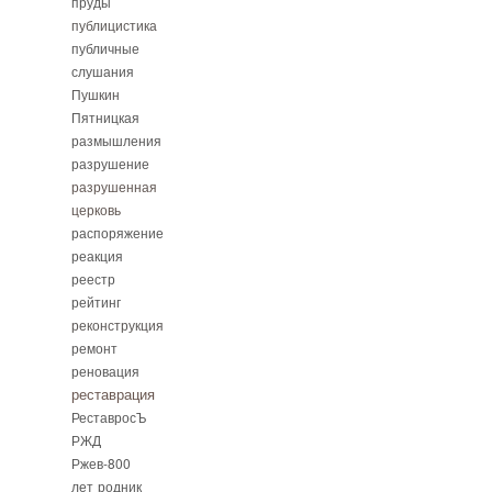
пруды
публицистика
публичные
слушания
Пушкин
Пятницкая
размышления
разрушение
разрушенная
церковь
распоряжение
реакция
реестр
рейтинг
реконструкция
ремонт
реновация
реставрация
РеставросЪ
РЖД
Ржев-800
лет
родник