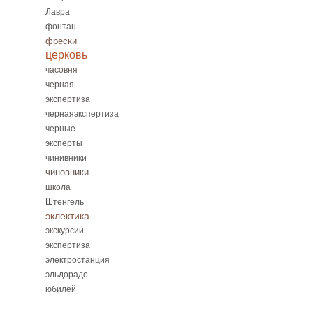
Лавра
фонтан
фрески
церковь
часовня
черная
экспертиза
чернаяэкспертиза
черные
эксперты
чинивники
чиновники
школа
Штенгель
эклектика
экскурсии
экспертиза
электростанция
эльдорадо
юбилей