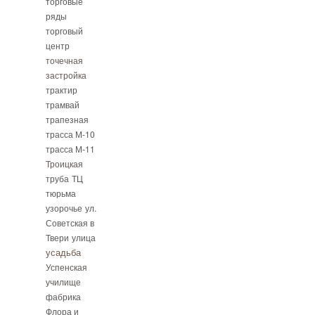
торговые
ряды
торговый
центр
точечная
застройка
трактир
трамвай
трапезная
трасса М-10
трасса М-11
Троицкая
труба
ТЦ
тюрьма
узорочье
ул.
Советская в
Твери
улица
усадьба
Успенская
училище
фабрика
Флора и