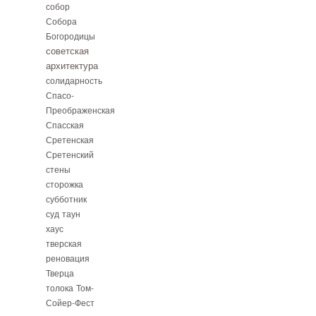
собор
Собора
Богородицы
советская
архитектура
солидарность
Спасо-
Преображенская
Спасская
Сретенская
Сретенский
стены
сторожка
субботник
суд
таун
хаус
тверская
реновация
Тверца
толока
Том-
Сойер-Фест