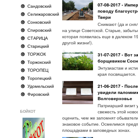
07-08-2017 - Имп
Сандовский
поводу благоустр
Селижаровский
Твери
Сонковский
Снимают (да и снял
Спировский
на улице Советской. Старые, забыты
которая появилась еще в далеком 19
СТАРИЦА
другой жизни!).
Старицкий
ТОРЖОК
31-07-2017 - Вот 
борщевиком Сосн
Торжокский
Энтузиастам и исти
ТОРОПЕЦ
края посвящается.
Торопецкий
Удомельский
21-06-2017 - Посл
увидели паломник
Фировский
Волговерховье
Патриарший визит у
БОЙКОТ
свежесть этой ново
оценить, чем же запомнят обыватели
знаковое событие. Осмелимся предп
площадками в заповедных зонах.