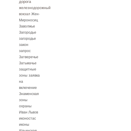
дорога
железнодорожный
вокзал
Жен-
Мироносиц
Заволжье
Загородье
загородье
закон
запрос
Затверечье
Затьмачье
защитные
зоны
заявка
на
включение
Знаменская
зоны
охраны
Иван Львов
иконостас
иконы
Ильинская