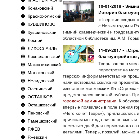
10-01-2018 - Зимн
Конаковский
История благоуст
Краснохолмский
«Тверские своды» 
КУВШИНОВО
с Новым годом и Р
зимний краеведческий и градозащитн
Кувшиновский
областной библиотеке им. А.М. Горьк
Лесной
ЛИХОСЛАВЛЬ
11-09-2017 - «Стр
Лихославльский
благоустройство 
Тверь вошла в числ
Максатихинский
перестроят на моск
Молоковский
тверских информагентствах на прош
Нелидовский
наличествовала ссылка на презента
известным московским КБ «Стрелка»
Оленинский
представлялся широкой публике. П
ОСТАШКОВ
городской администрации
. К обсужд
Осташковский
впервые появилась в поле зрения го
Пеновский
«Чего хочет Тверь»), приглашались 
причинам мы тогда лично не смогли 
Рамешковский
несколько дней для нормального оз
РЖЕВ
деталями. Теперь, пожалуй, можно на
Ржевский