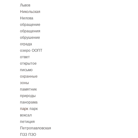
Львов
Никольская
Нилова
обращение
обращения
обрушение
ограда
озеро
ООПТ
ответ
открытое
письмо
охранные
зоны
памятник
природы
панорама
парк
парк
воксал
петиция
Петропавловская
ПЗЗ
ПЗО