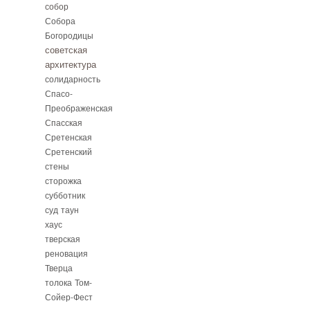
собор
Собора
Богородицы
советская
архитектура
солидарность
Спасо-
Преображенская
Спасская
Сретенская
Сретенский
стены
сторожка
субботник
суд
таун
хаус
тверская
реновация
Тверца
толока
Том-
Сойер-Фест