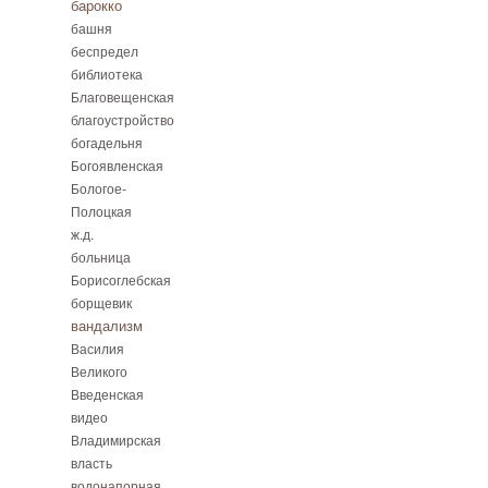
барокко
башня
беспредел
библиотека
Благовещенская
благоустройство
богадельня
Богоявленская
Бологое-
Полоцкая
ж.д.
больница
Борисоглебская
борщевик
вандализм
Василия
Великого
Введенская
видео
Владимирская
власть
водонапорная