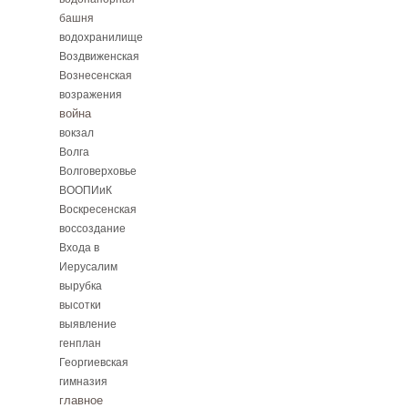
башня
водохранилище
Воздвиженская
Вознесенская
возражения
война
вокзал
Волга
Волговерховье
ВООПИиК
Воскресенская
воссоздание
Входа в
Иерусалим
вырубка
высотки
выявление
генплан
Георгиевская
гимназия
главное