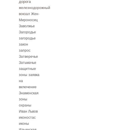
дорога
железнодорожный
вокзал
Жен-
Мироносиц
Заволжье
Загородье
загородье
закон
запрос
Затверечье
Затьмачье
защитные
зоны
заявка
на
включение
Знаменская
зоны
охраны
Иван Львов
иконостас
иконы
Ильинская