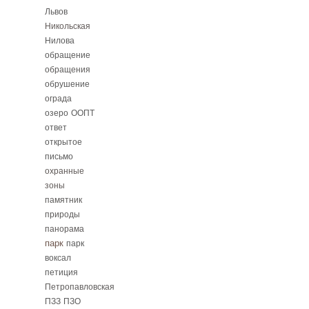
Львов
Никольская
Нилова
обращение
обращения
обрушение
ограда
озеро
ООПТ
ответ
открытое
письмо
охранные
зоны
памятник
природы
панорама
парк
парк
воксал
петиция
Петропавловская
ПЗЗ
ПЗО