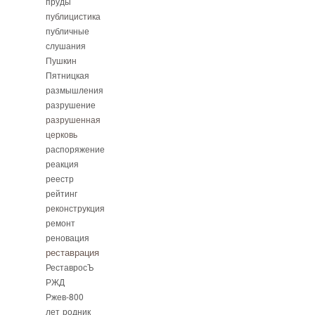
пруды
публицистика
публичные
слушания
Пушкин
Пятницкая
размышления
разрушение
разрушенная
церковь
распоряжение
реакция
реестр
рейтинг
реконструкция
ремонт
реновация
реставрация
РеставросЪ
РЖД
Ржев-800
лет
родник