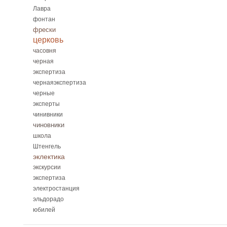
Лавра
фонтан
фрески
церковь
часовня
черная
экспертиза
чернаяэкспертиза
черные
эксперты
чинивники
чиновники
школа
Штенгель
эклектика
экскурсии
экспертиза
электростанция
эльдорадо
юбилей