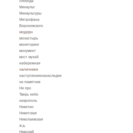
слобода
Минкульт
Минкультуры
Митрофана
Воронежского
модерн
монастырь
мониторинг
монумент
мост
музей
набережная
наличники
наступлениенанаследие
не памятник
Не про
Тверь
небо
некрополь
Никитин
Никитская
Николаевская
ж.д.
Николай