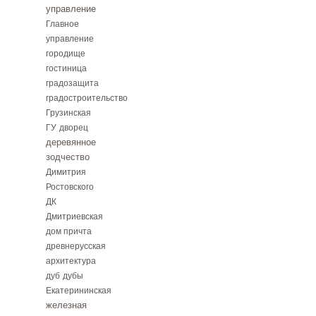
управление
Главное
управление
городище
гостиница
градозащита
градостроительство
Грузинская
ГУ
дворец
деревянное
зодчество
Димитрия
Ростовского
ДК
Дмитриевская
дом причта
древнерусская
архитектура
дуб
дубы
Екатерининская
железная