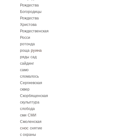
Рождества
Богородицы
Рождества
Христова
Рождественская
Росси
ротонда
руина
роща
ряды
сад
сайдинг
само
сломалось
Сергиевская
сквер
Скорбященская
скульптура
слобода
сми
СМИ
Смоленская
снос
снятие
с охраны