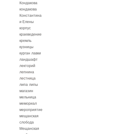
Кондакова
кондакова
Константина
и Елены
корпус
краеведение
кремль
кузницы
курган
лавки
ландшафт
лекторий
лепнина
лестница
липа
липы
магазин
мельница
мемориал
мероприятие
мещанская
слобода
Мещанская