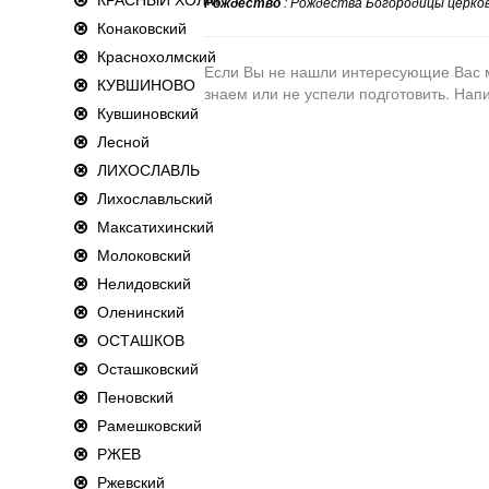
:
Рождества Богородицы церков
Рождество
Конаковский
Краснохолмский
Если Вы не нашли интересующие Вас ме
КУВШИНОВО
знаем или не успели подготовить. На
Кувшиновский
Лесной
ЛИХОСЛАВЛЬ
Лихославльский
Максатихинский
Молоковский
Нелидовский
Оленинский
ОСТАШКОВ
Осташковский
Пеновский
Рамешковский
РЖЕВ
Ржевский