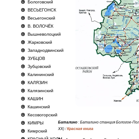
Бологовский
ВЕСЬЕГОНСК
Весьегонский
В. ВОЛОЧЁК
Вышневолоцкий
Жарковский
Западнодвинский
ЗУБЦОВ
Зубцовский
Калининский
КАЛЯЗИН
Калязинский
КАШИН
Кашинский
Кесовогорский
:
Баталино станция Бологое-Поло
КИМРЫ
Баталино
XX)
/
Красная книга
Кимрский
КРАСНЫЙ ХОЛМ