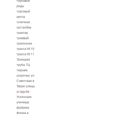
торговые
ряды
торговый
центр
точечная
застройка
трактир
трамвай
трапезная
трасса М-10
трасса М-11
Троицкая
труба
ТЦ
тюрьма
узорочье
ул.
Советская в
Твери
улица
усадьба
Успенская
училище
фабрика
Флора и