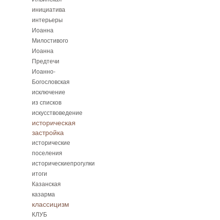
инициатива
интерьеры
Иоанна
Милостивого
Иоанна
Предтечи
Иоанно-
Богословская
исключение
из списков
искусствоведение
историческая
застройка
исторические
поселения
историческиепрогулки
итоги
Казанская
казарма
классицизм
КЛУБ