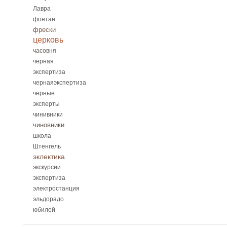
Лавра
фонтан
фрески
церковь
часовня
черная
экспертиза
чернаяэкспертиза
черные
эксперты
чинивники
чиновники
школа
Штенгель
эклектика
экскурсии
экспертиза
электростанция
эльдорадо
юбилей