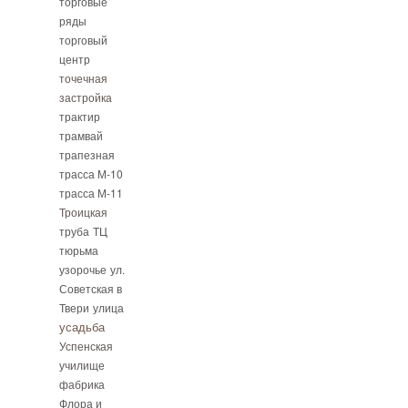
торговые
ряды
торговый
центр
точечная
застройка
трактир
трамвай
трапезная
трасса М-10
трасса М-11
Троицкая
труба
ТЦ
тюрьма
узорочье
ул.
Советская в
Твери
улица
усадьба
Успенская
училище
фабрика
Флора и