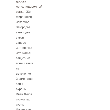
дорога
железнодорожный
вокзал
Жен-
Мироносиц
Заволжье
Загородье
загородье
закон
запрос
Затверечье
Затьмачье
защитные
зоны
заявка
на
включение
Знаменская
зоны
охраны
Иван Львов
иконостас
иконы
Ильинская