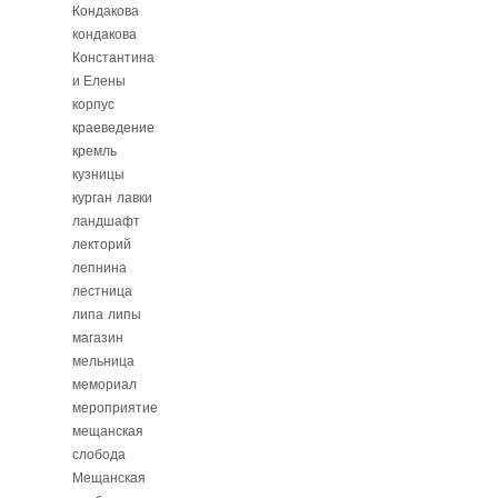
Кондакова
кондакова
Константина
и Елены
корпус
краеведение
кремль
кузницы
курган
лавки
ландшафт
лекторий
лепнина
лестница
липа
липы
магазин
мельница
мемориал
мероприятие
мещанская
слобода
Мещанская