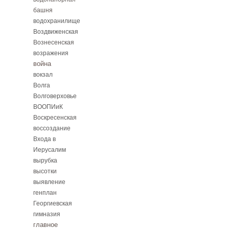
башня
водохранилище
Воздвиженская
Вознесенская
возражения
война
вокзал
Волга
Волговерховье
ВООПИиК
Воскресенская
воссоздание
Входа в
Иерусалим
вырубка
высотки
выявление
генплан
Георгиевская
гимназия
главное