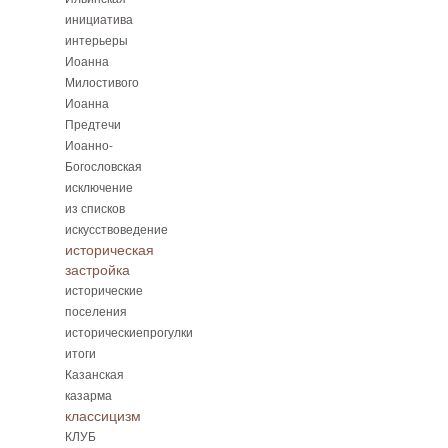
инициатива
интерьеры
Иоанна
Милостивого
Иоанна
Предтечи
Иоанно-
Богословская
исключение
из списков
искусствоведение
историческая
застройка
исторические
поселения
историческиепрогулки
итоги
Казанская
казарма
классицизм
КЛУБ