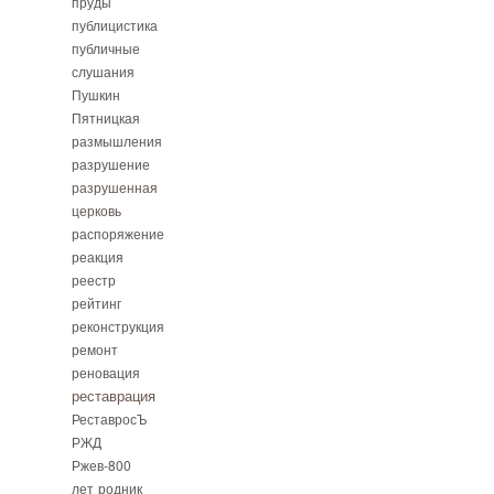
пруды
публицистика
публичные
слушания
Пушкин
Пятницкая
размышления
разрушение
разрушенная
церковь
распоряжение
реакция
реестр
рейтинг
реконструкция
ремонт
реновация
реставрация
РеставросЪ
РЖД
Ржев-800
лет
родник