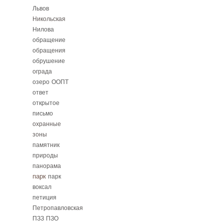
Львов
Никольская
Нилова
обращение
обращения
обрушение
ограда
озеро
ООПТ
ответ
открытое
письмо
охранные
зоны
памятник
природы
панорама
парк
парк
воксал
петиция
Петропавловская
ПЗЗ
ПЗО