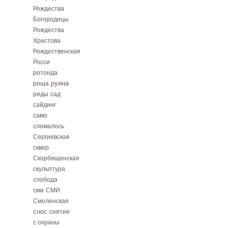
Рождества
Богородицы
Рождества
Христова
Рождественская
Росси
ротонда
руина
роща
ряды
сад
сайдинг
само
сломалось
Сергиевская
сквер
Скорбященская
скульптура
слобода
сми
СМИ
Смоленская
снос
снятие
с охраны