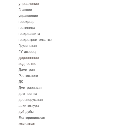
управление
Главное
управление
городище
гостиница
градозащита
градостроительство
Грузинская
ГУ
дворец
деревянное
зодчество
Димитрия
Ростовского
ДК
Дмитриевская
дом причта
древнерусская
архитектура
дуб
дубы
Екатерининская
железная