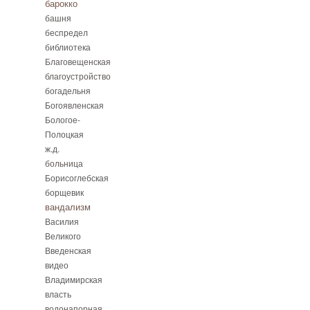
барокко
башня
беспредел
библиотека
Благовещенская
благоустройство
богадельня
Богоявленская
Бологое-
Полоцкая
ж.д.
больница
Борисоглебская
борщевик
вандализм
Василия
Великого
Введенская
видео
Владимирская
власть
водонапорная