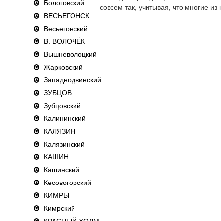
Бологовский
совсем так, учитывая, что многие из
ВЕСЬЕГОНСК
Весьегонский
В. ВОЛОЧЁК
Вышневолоцкий
Жарковский
Западнодвинский
ЗУБЦОВ
Зубцовский
Калининский
КАЛЯЗИН
Калязинский
КАШИН
Кашинский
Кесовогорский
КИМРЫ
Кимрский
КРАСНЫЙ ХОЛМ