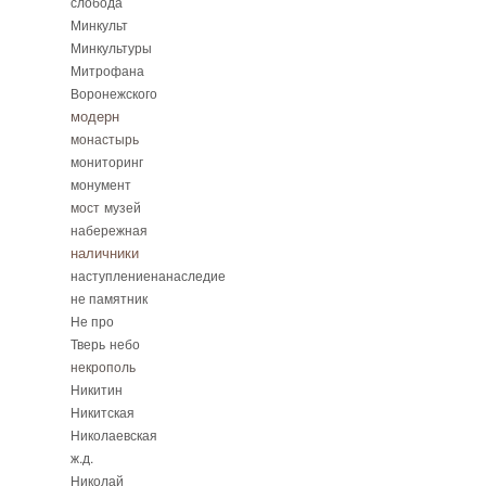
слобода
Минкульт
Минкультуры
Митрофана
Воронежского
модерн
монастырь
мониторинг
монумент
мост
музей
набережная
наличники
наступлениенанаследие
не памятник
Не про
Тверь
небо
некрополь
Никитин
Никитская
Николаевская
ж.д.
Николай