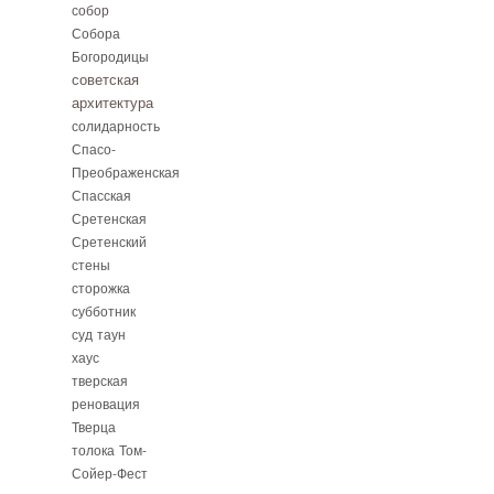
собор
Собора
Богородицы
советская
архитектура
солидарность
Спасо-
Преображенская
Спасская
Сретенская
Сретенский
стены
сторожка
субботник
суд
таун
хаус
тверская
реновация
Тверца
толока
Том-
Сойер-Фест