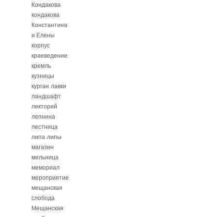
Кондакова
кондакова
Константина
и Елены
корпус
краеведение
кремль
кузницы
курган
лавки
ландшафт
лекторий
лепнина
лестница
липа
липы
магазин
мельница
мемориал
мероприятие
мещанская
слобода
Мещанская