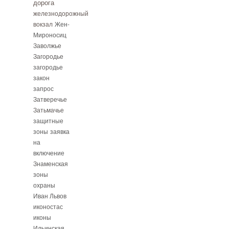
дорога
железнодорожный
вокзал
Жен-
Мироносиц
Заволжье
Загородье
загородье
закон
запрос
Затверечье
Затьмачье
защитные
зоны
заявка
на
включение
Знаменская
зоны
охраны
Иван Львов
иконостас
иконы
Ильинская