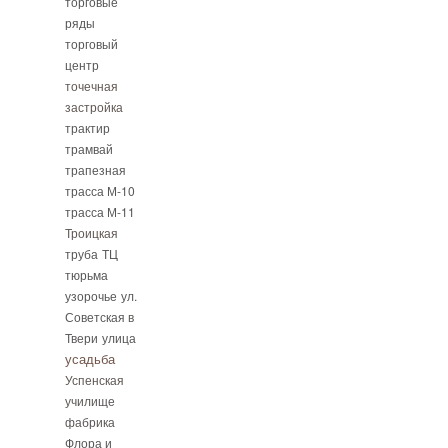
торговые
ряды
торговый
центр
точечная
застройка
трактир
трамвай
трапезная
трасса М-10
трасса М-11
Троицкая
труба
ТЦ
тюрьма
узорочье
ул.
Советская в
Твери
улица
усадьба
Успенская
училище
фабрика
Флора и