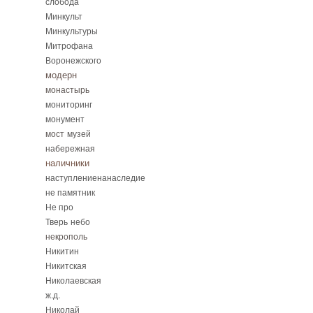
слобода
Минкульт
Минкультуры
Митрофана
Воронежского
модерн
монастырь
мониторинг
монумент
мост
музей
набережная
наличники
наступлениенанаследие
не памятник
Не про
Тверь
небо
некрополь
Никитин
Никитская
Николаевская
ж.д.
Николай