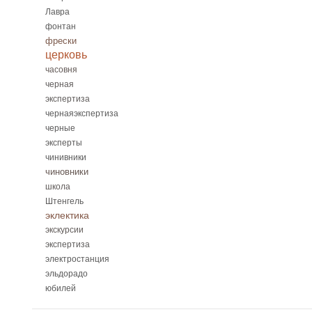
Лавра
фонтан
фрески
церковь
часовня
черная
экспертиза
чернаяэкспертиза
черные
эксперты
чинивники
чиновники
школа
Штенгель
эклектика
экскурсии
экспертиза
электростанция
эльдорадо
юбилей