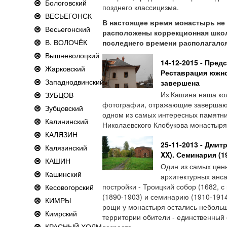
Бологовский
позднего классицизма.
ВЕСЬЕГОНСК
В настоящее время монастырь не 
Весьегонский
расположены коррекционная школ
В. ВОЛОЧЁК
последнего времени располагался
Вышневолоцкий
14-12-2015 - Пред
Жарковский
Реставрация южно
Западнодвинский
завершена
Из Кашина наша ко
ЗУБЦОВ
фотографии, отражающие завершающ
Зубцовский
одном из самых интересных памятник
Калининский
Николаевского Клобукова монастыря
КАЛЯЗИН
25-11-2013 - Дмит
Калязинский
XX). Семинария (19
КАШИН
Один из самых цен
Кашинский
архитектурных анс
постройки - Троицкий собор (1682, 
Кесовогорский
(1890-1903) и семинарию (1910-1914
КИМРЫ
рощи у монастыря остались неболь
Кимрский
территории обители - единственный 
КРАСНЫЙ ХОЛМ