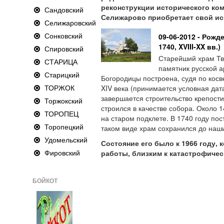
реконструкции исторического ко
Сандовский
Селижарово
приобретает свой ис
Селижаровский
Сонковский
09-06-2012 - Рожд
1740, XVIII-XX вв.)
Спировский
Старейший храм Тв
СТАРИЦА
памятник русской а
Старицкий
Богородицы построена, судя по кос
ТОРЖОК
XIV века (принимается условная дат
завершается строительство крепости
Торжокский
строился в качестве собора. Около 1
ТОРОПЕЦ
на старом подклете. В 1740 году пос
Торопецкий
таком виде храм сохранился до наши
Удомельский
Состояние его было к 1966 году,
Фировский
работы, близким к катастрофичес
БОЙКОТ