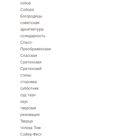
собор
Собора
Богородицы
советская
архитектура
солидарность
Спасо-
Преображенская
Спасская
Сретенская
Сретенский
стены
сторожка
субботник
суд
таун
хаус
тверская
реновация
Тверца
толока
Том-
Сойер-Фест