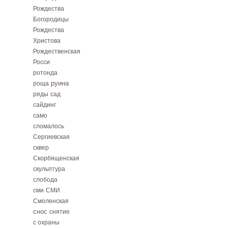
Рождества
Богородицы
Рождества
Христова
Рождественская
Росси
ротонда
руина
роща
ряды
сад
сайдинг
само
сломалось
Сергиевская
сквер
Скорбященская
скульптура
слобода
сми
СМИ
Смоленская
снос
снятие
с охраны