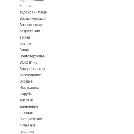
башня
водохранилище
Воздвиженская
Вознесенская
возражения
война
вокзал
Волга
Волговерховье
ВООПИиК
Воскресенская
воссоздание
Входа в
Иерусалим
вырубка
высотки
выявление
генплан
Георгиевская
гимназия
главное