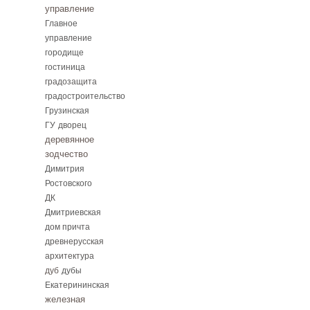
управление
Главное
управление
городище
гостиница
градозащита
градостроительство
Грузинская
ГУ
дворец
деревянное
зодчество
Димитрия
Ростовского
ДК
Дмитриевская
дом причта
древнерусская
архитектура
дуб
дубы
Екатерининская
железная