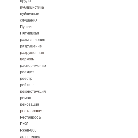
пруды
публицистика
публичные
слушания
Пушкин
Пятницкая
размышления
разрушение
разрушенная
церковь
распоряжение
реакция
реестр
рейтинг
реконструкция
ремонт
реновация
реставрация
РеставросЪ
РЖД
Ржев-800
лет
родник