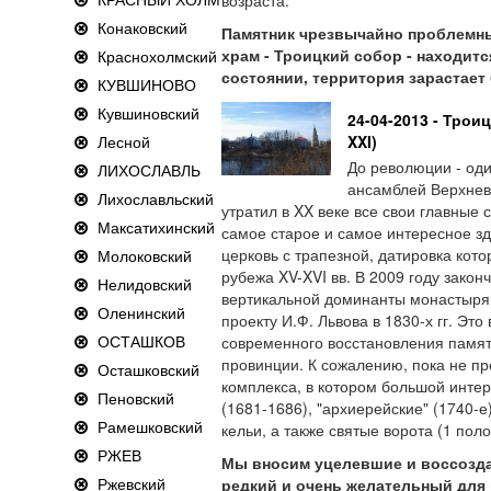
возраста.
Конаковский
Памятник чрезвычайно проблемн
храм - Троицкий собор - находит
Краснохолмский
состоянии, территория зарастает
КУВШИНОВО
Кувшиновский
24-04-2013 - Тро
Лесной
XXI)
До революции - од
ЛИХОСЛАВЛЬ
ансамблей Верхнев
Лихославльский
утратил в XX веке все свои главные
Максатихинский
самое старое и самое интересное з
церковь с трапезной, датировка кот
Молоковский
рубежа XV-XVI вв. В 2009 году закон
Нелидовский
вертикальной доминанты монастыря 
Оленинский
проекту И.Ф. Львова в 1830-х гг. Эт
ОСТАШКОВ
современного восстановления памят
провинции. К сожалению, пока не пр
Осташковский
комплекса, в котором большой инте
Пеновский
(1681-1686), "архиерейские" (1740-е) 
Рамешковский
кельи, а также святые ворота (1 полов
РЖЕВ
Мы вносим уцелевшие и воссозда
Ржевский
редкий и очень желательный для