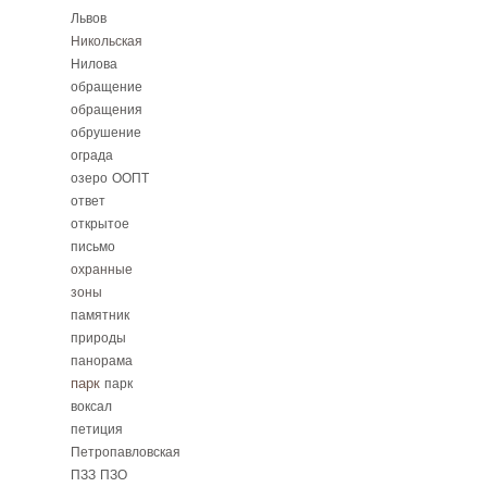
Львов
Никольская
Нилова
обращение
обращения
обрушение
ограда
озеро
ООПТ
ответ
открытое
письмо
охранные
зоны
памятник
природы
панорама
парк
парк
воксал
петиция
Петропавловская
ПЗЗ
ПЗО