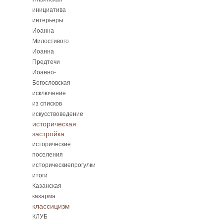
инициатива
интерьеры
Иоанна
Милостивого
Иоанна
Предтечи
Иоанно-
Богословская
исключение
из списков
искусствоведение
историческая
застройка
исторические
поселения
историческиепрогулки
итоги
Казанская
казарма
классицизм
КЛУБ