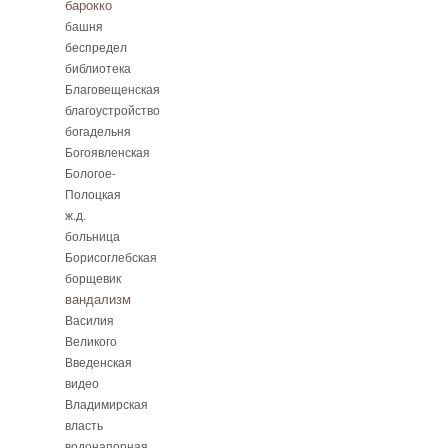
барокко
башня
беспредел
библиотека
Благовещенская
благоустройство
богадельня
Богоявленская
Бологое-
Полоцкая
ж.д.
больница
Борисоглебская
борщевик
вандализм
Василия
Великого
Введенская
видео
Владимирская
власть
водонапорная