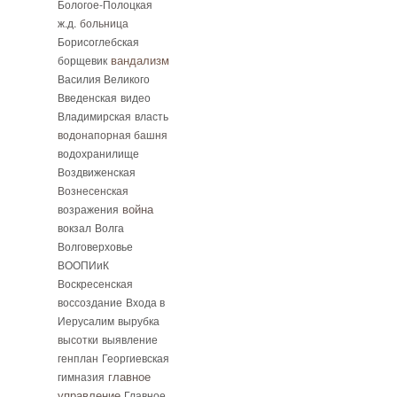
Бологое-Полоцкая
ж.д.
больница
Борисоглебская
вандализм
борщевик
Василия Великого
Введенская
видео
Владимирская
власть
водонапорная башня
водохранилище
Воздвиженская
Вознесенская
возражения
война
вокзал
Волга
Волговерховье
ВООПИиК
Воскресенская
воссоздание
Входа в
Иерусалим
вырубка
высотки
выявление
генплан
Георгиевская
гимназия
главное
управление
Главное