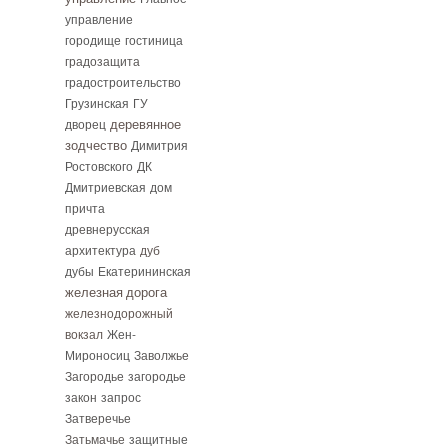
управление
городище
гостиница
градозащита
градостроительство
Грузинская
ГУ
дворец
деревянное
зодчество
Димитрия
Ростовского
ДК
Дмитриевская
дом
причта
древнерусская
архитектура
дуб
дубы
Екатерининская
железная дорога
железнодорожный
вокзал
Жен-
Мироносиц
Заволжье
Загородье
загородье
закон
запрос
Затверечье
Затьмачье
защитные