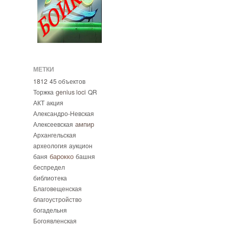
МЕТКИ
1812
45 объектов
Торжка
genius loci
QR
АКТ
акция
Александро-Невская
ампир
Алексеевская
Архангельская
археология
аукцион
барокко
баня
башня
беспредел
библиотека
Благовещенская
благоустройство
богадельня
Богоявленская