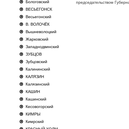
Бологовский
председательством Губерн
ВЕСЬЕГОНСК
Весьегонский
В. ВОЛОЧЁК
Вышневолоцкий
Жарковский
Западнодвинский
ЗУБЦОВ
Зубцовский
Калининский
КАЛЯЗИН
Калязинский
КАШИН
Кашинский
Кесовогорский
КИМРЫ
Кимрский
КРАСНЫЙ ХОЛМ