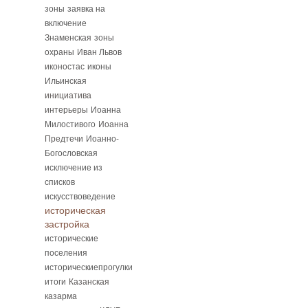
зоны
заявка на
включение
Знаменская
зоны
охраны
Иван Львов
иконостас
иконы
Ильинская
инициатива
интерьеры
Иоанна
Милостивого
Иоанна
Предтечи
Иоанно-
Богословская
исключение из
списков
искусствоведение
историческая
застройка
исторические
поселения
историческиепрогулки
итоги
Казанская
казарма