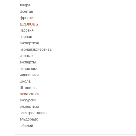
Лавра
фонтан
фрески
церковь
часовня
черная
экспертиза
чернаяэкспертиза
черные
эксперты
чинивники
чиновники
школа
Штенгель
эклектика
экскурсии
экспертиза
электростанция
эльдорадо
юбилей