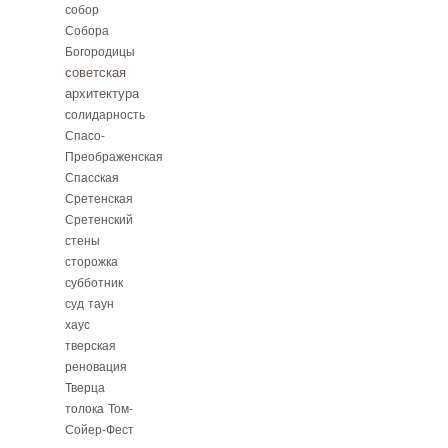
собор
Собора
Богородицы
советская
архитектура
солидарность
Спасо-
Преображенская
Спасская
Сретенская
Сретенский
стены
сторожка
субботник
суд
таун
хаус
тверская
реновация
Тверца
толока
Том-
Сойер-Фест