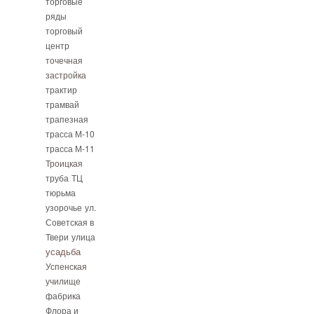
торговые
ряды
торговый
центр
точечная
застройка
трактир
трамвай
трапезная
трасса М-10
трасса М-11
Троицкая
труба
ТЦ
тюрьма
узорочье
ул.
Советская в
Твери
улица
усадьба
Успенская
училище
фабрика
Флора и