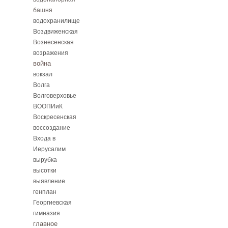
башня
водохранилище
Воздвиженская
Вознесенская
возражения
война
вокзал
Волга
Волговерховье
ВООПИиК
Воскресенская
воссоздание
Входа в
Иерусалим
вырубка
высотки
выявление
генплан
Георгиевская
гимназия
главное