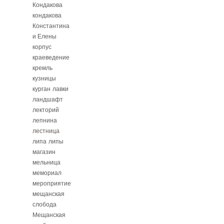
Кондакова
кондакова
Константина
и Елены
корпус
краеведение
кремль
кузницы
курган
лавки
ландшафт
лекторий
лепнина
лестница
липа
липы
магазин
мельница
мемориал
мероприятие
мещанская
слобода
Мещанская