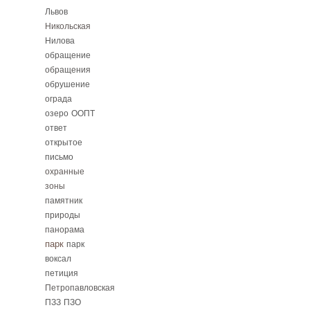
Львов
Никольская
Нилова
обращение
обращения
обрушение
ограда
озеро
ООПТ
ответ
открытое
письмо
охранные
зоны
памятник
природы
панорама
парк
парк
воксал
петиция
Петропавловская
ПЗЗ
ПЗО