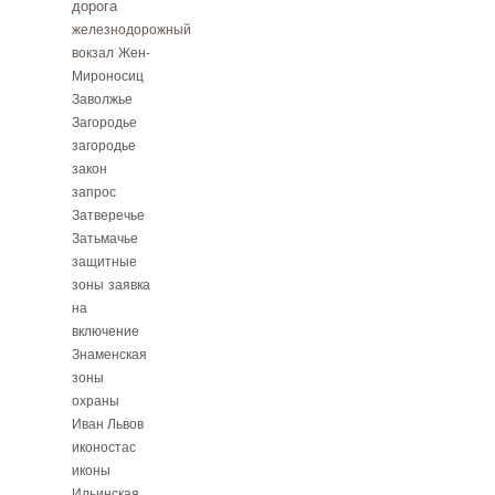
дорога
железнодорожный
вокзал
Жен-
Мироносиц
Заволжье
Загородье
загородье
закон
запрос
Затверечье
Затьмачье
защитные
зоны
заявка
на
включение
Знаменская
зоны
охраны
Иван Львов
иконостас
иконы
Ильинская