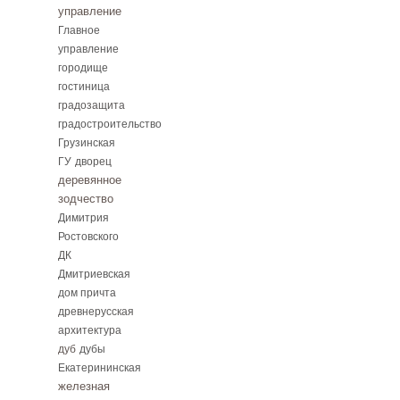
управление
Главное
управление
городище
гостиница
градозащита
градостроительство
Грузинская
ГУ
дворец
деревянное
зодчество
Димитрия
Ростовского
ДК
Дмитриевская
дом причта
древнерусская
архитектура
дуб
дубы
Екатерининская
железная