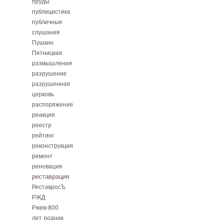
пруды
публицистика
публичные
слушания
Пушкин
Пятницкая
размышления
разрушение
разрушенная
церковь
распоряжение
реакция
реестр
рейтинг
реконструкция
ремонт
реновация
реставрация
РеставросЪ
РЖД
Ржев-800
лет
родник