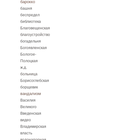
барокко
башня
беспредел
библиотека
Благовещенская
благоустройство
богадельня
Богоявленская
Бологое-
Полоцкая
ж.д.
больница
Борисоглебская
борщевик
вандализм
Василия
Великого
Введенская
видео
Владимирская
власть
водонапорная