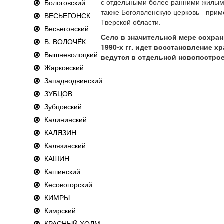
с отдельными более ранними жилым
Бологовский
также Богоявленскую церковь - прим
ВЕСЬЕГОНСК
Тверской области.
Весьегонский
Село в значительной мере сохрани
В. ВОЛОЧЁК
1990-х гг. идет восстановление х
Вышневолоцкий
ведутся в отдельной новопострое
Жарковский
Западнодвинский
ЗУБЦОВ
Зубцовский
Калининский
КАЛЯЗИН
Калязинский
КАШИН
Кашинский
Кесовогорский
КИМРЫ
Кимрский
КРАСНЫЙ ХОЛМ