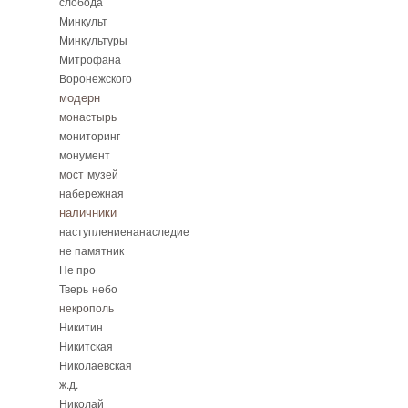
слобода
Минкульт
Минкультуры
Митрофана
Воронежского
модерн
монастырь
мониторинг
монумент
мост
музей
набережная
наличники
наступлениенанаследие
не памятник
Не про
Тверь
небо
некрополь
Никитин
Никитская
Николаевская
ж.д.
Николай