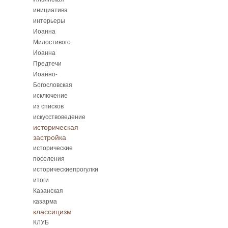
инициатива
интерьеры
Иоанна
Милостивого
Иоанна
Предтечи
Иоанно-
Богословская
исключение
из списков
искусствоведение
историческая
застройка
исторические
поселения
историческиепрогулки
итоги
Казанская
казарма
классицизм
КЛУБ