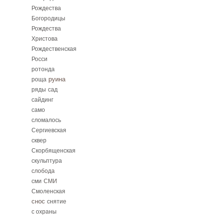
Рождества
Богородицы
Рождества
Христова
Рождественская
Росси
ротонда
руина
роща
ряды
сад
сайдинг
само
сломалось
Сергиевская
сквер
Скорбященская
скульптура
слобода
сми
СМИ
Смоленская
снос
снятие
с охраны