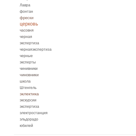
Лавра
фонтан
фрески
церковь
часовня
черная
экспертиза
чернаяэкспертиза
черные
эксперты
чинивники
чиновники
школа
Штенгель
эклектика
экскурсии
экспертиза
электростанция
эльдорадо
юбилей