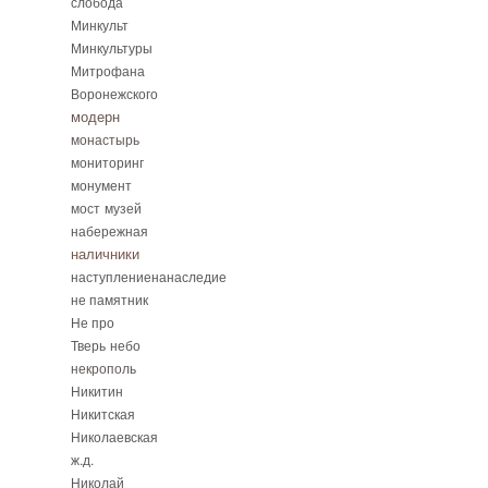
слобода
Минкульт
Минкультуры
Митрофана
Воронежского
модерн
монастырь
мониторинг
монумент
мост
музей
набережная
наличники
наступлениенанаследие
не памятник
Не про
Тверь
небо
некрополь
Никитин
Никитская
Николаевская
ж.д.
Николай