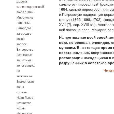
дорога
сильно руинированный Троицко-
железнодорожный
1684, сильно перестроен или вы
вокзал
Жен-
и Покровскую надвратную церковь
Мироносиц
корпус (1695-1698, 1702), запад
Заволжье
XVII (?), сер. XVIII вв.), Алексе
Загородье
ней часовню преп. Макария Каля
загородье
На протяжение всей своей ист
закон
века, но основан, очевидно,
запрос
мужским. В настоящее время 
Затверечье
восстановление, сопряженно
Затьмачье
реставрации находящихся в 
защитные
разрушенных в советское вре
зоны
заявка
Читат
на
включение
Знаменская
зоны
охраны
Иван Львов
иконостас
иконы
Ильинская