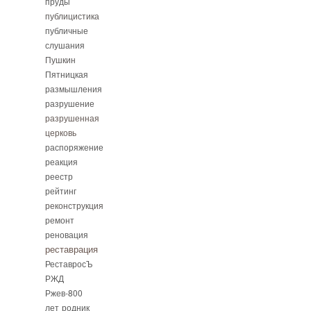
пруды
публицистика
публичные
слушания
Пушкин
Пятницкая
размышления
разрушение
разрушенная
церковь
распоряжение
реакция
реестр
рейтинг
реконструкция
ремонт
реновация
реставрация
РеставросЪ
РЖД
Ржев-800
лет
родник