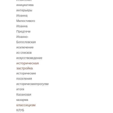
инициатива
интерьеры
Иоанна
Милостивого
Иоанна
Предтечи
Иоанно-
Богословская
исключение
из списков
искусствоведение
историческая
застройка
исторические
поселения
историческиепрогулки
итоги
Казанская
казарма
классицизм
КЛУБ