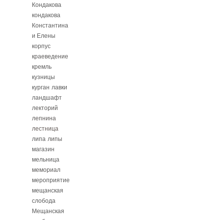
Кондакова
кондакова
Константина
и Елены
корпус
краеведение
кремль
кузницы
курган
лавки
ландшафт
лекторий
лепнина
лестница
липа
липы
магазин
мельница
мемориал
мероприятие
мещанская
слобода
Мещанская