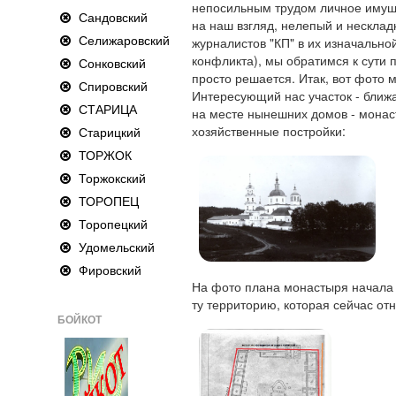
непосильным трудом личное имуще
Сандовский
на наш взгляд, нелепый и несклад
Селижаровский
журналистов "КП" в их изначально
конфликта), мы обратимся к сути 
Сонковский
просто решается. Итак, вот фото 
Спировский
Интересующий нас участок - ближ
СТАРИЦА
на месте нынешних домов - монас
хозяйственные постройки:
Старицкий
ТОРЖОК
Торжокский
ТОРОПЕЦ
Торопецкий
Удомельский
Фировский
На фото плана монастыря начала 
ту территорию, которая сейчас от
БОЙКОТ