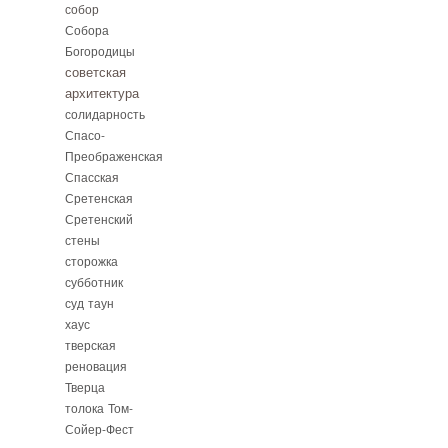
собор
Собора
Богородицы
советская
архитектура
солидарность
Спасо-
Преображенская
Спасская
Сретенская
Сретенский
стены
сторожка
субботник
суд
таун
хаус
тверская
реновация
Тверца
толока
Том-
Сойер-Фест