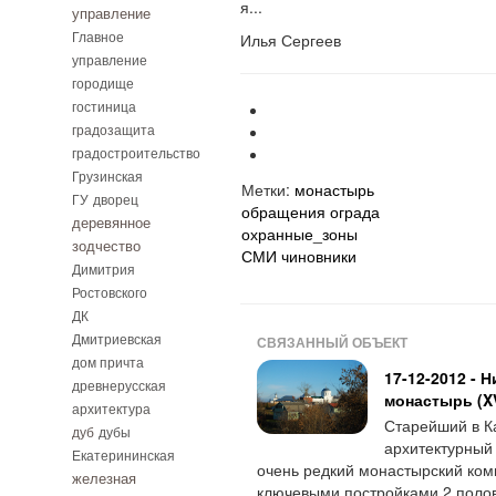
я...
управление
Главное
Илья Сергеев
управление
городище
гостиница
градозащита
градостроительство
Грузинская
Метки:
монастырь
ГУ
дворец
обращения
ограда
деревянное
охранные_зоны
зодчество
СМИ
чиновники
Димитрия
Ростовского
ДК
Дмитриевская
СВЯЗАННЫЙ ОБЪЕКТ
дом причта
17-12-2012 - 
древнерусская
монастырь (XV
архитектура
Старейший в К
дуб
дубы
архитектурный 
Екатерининская
очень редкий монастырский ком
железная
ключевыми постройками 2 полов