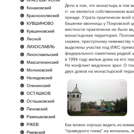
Дело в том, что монастырь в том в
Конаковский
гг. не является собственником вс
Краснохолмский
прежде. Утрата практически всей
КУВШИНОВО
башенки-звонницы у Покровской це
местности практически не было ви
Кувшиновский
монастырская территория. Поэтом
Лесной
скажем, преступному невежеству г
ЛИХОСЛАВЛЬ
выделены участки под ИЖС прямо 
федерального памятника редкой ц
Лихославльский
в 1994 году жилые дома на его те
Максатихинский
Но конфликт медленно зрел. О том
Молоковский
двух домов на монастырской терр
Нелидовский
Оленинский
ОСТАШКОВ
Осташковский
Пеновский
Рамешковский
РЖЕВ
Как можно хорошо видеть из комме
"праведного гнева" на монахинь,
Ржевский