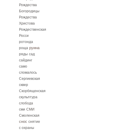
Рождества
Богородицы
Рождества
Христова
Рождественская
Росси
ротонда
руина
роща
ряды
сад
сайдинг
само
сломалось
Сергиевская
сквер
Скорбященская
скульптура
слобода
сми
СМИ
Смоленская
снос
снятие
с охраны