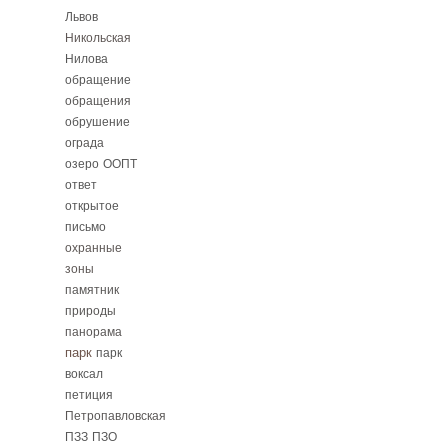
Львов
Никольская
Нилова
обращение
обращения
обрушение
ограда
озеро
ООПТ
ответ
открытое
письмо
охранные
зоны
памятник
природы
панорама
парк
парк
воксал
петиция
Петропавловская
ПЗЗ
ПЗО