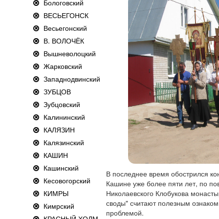
Бологовский
ВЕСЬЕГОНСК
Весьегонский
В. ВОЛОЧЁК
Вышневолоцкий
Жарковский
Западнодвинский
ЗУБЦОВ
Зубцовский
Калининский
КАЛЯЗИН
Калязинский
КАШИН
Кашинский
В последнее время обострился ко
Кесовогорский
Кашине уже более пяти лет, по по
КИМРЫ
Николаевского Клобукова монастыр
своды" считают полезным ознаком
Кимрский
проблемой.
КРАСНЫЙ ХОЛМ