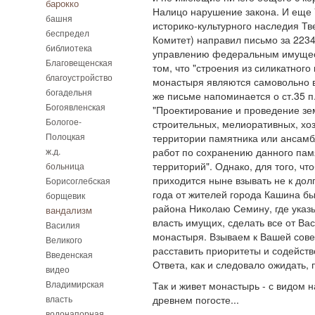
барокко
Налицо нарушение закона. И еще 
башня
историко-культурного наследия Тв
беспредел
Комитет) направил письмо за 2234
библиотека
управлению федеральным имущест
Благовещенская
том, что "строения из силикатного
благоустройство
монастыря являются самовольно в
богадельня
же письме напоминается о ст.35 п
Богоявленская
"Проектирование и проведение зе
Бологое-
строительных, мелиоративных, хо
Полоцкая
территории памятника или анса
ж.д.
работ по сохранению данного пам
территорий". Однако, для того, чт
больница
приходится ныне взывать не к долгу
Борисоглебская
года от жителей города Кашина б
борщевик
района Николаю Семину, где указы
вандализм
власть имущих, сделать все от Ва
Василия
монастыря. Взываем к Вашей совес
Великого
расставить приоритеты и содейств
Введенская
Ответа, как и следовало ожидать, 
видео
Владимирская
Так и живет монастырь - с видом 
власть
древнем погосте...
водонапорная