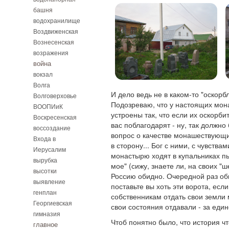
башня
водохранилище
Воздвиженская
Вознесенская
возражения
война
вокзал
Волга
И дело ведь не в каком-то "оскорб
Волговерховье
Подозреваю, что у настоящих мон
ВООПИиК
устроены так, что если их оскорбит
Воскресенская
вас поблагодарят - ну, так должно
воссоздание
вопрос о качестве монашествующих
Входа в
в сторону... Бог с ними, с чувствам
Иерусалим
монастырю ходят в купальниках пь
вырубка
мое" (сижу, знаете ли, на своих "ш
высотки
Россию обидно. Очередной раз оби
выявление
поставьте вы хоть эти ворота, ес
генплан
собственникам отдать свои земли 
Георгиевская
свои состояния отдавали - за еди
гимназия
Чтоб понятно было, что история чт
главное