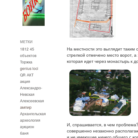
МЕТКИ
На местности это выглядит таким 
1812
45
стрелкой отмечено место ворот, а 
объектов
которая идет через монастырь к д
Торжка
genius loci
QR
АКТ
акция
Александро-
Невская
Алексеевская
ампир
Архангельская
археология
И, спрашивается, в чем проблема?
аукцион
совершенно незаконно располага
баня
и не имеющие ничего общего с корп