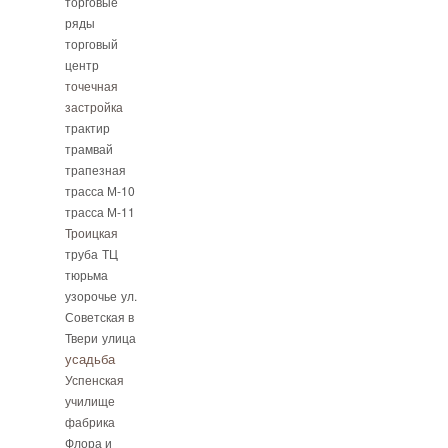
торговые
ряды
торговый
центр
точечная
застройка
трактир
трамвай
трапезная
трасса М-10
трасса М-11
Троицкая
труба
ТЦ
тюрьма
узорочье
ул.
Советская в
Твери
улица
усадьба
Успенская
училище
фабрика
Флора и