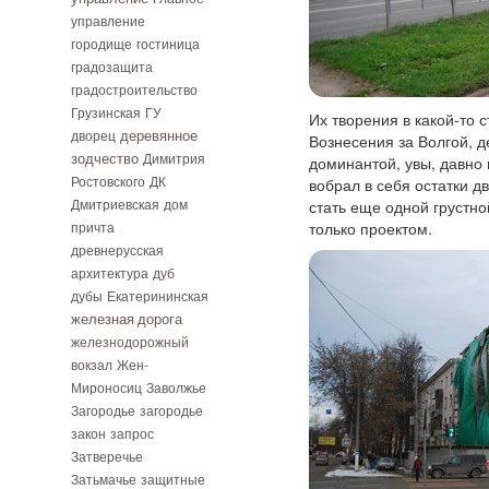
управление
городище
гостиница
градозащита
градостроительство
Грузинская
ГУ
Их творения в какой-то 
дворец
деревянное
Вознесения за Волгой, 
зодчество
Димитрия
доминантой, увы, давно
Ростовского
ДК
вобрал в себя остатки д
Дмитриевская
дом
стать еще одной грустно
причта
только проектом.
древнерусская
архитектура
дуб
дубы
Екатерининская
железная дорога
железнодорожный
вокзал
Жен-
Мироносиц
Заволжье
Загородье
загородье
закон
запрос
Затверечье
Затьмачье
защитные