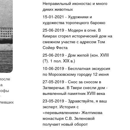
Неправильный иконостас и много
диких животных
15-01-2021 - Художники и
художества торопецкого барокко
25-06-2019 - Модерн в огне. В
Кимрах сгорел исторический дом на
смежном участке с адресом Том
Сойер Феста
25-06-2019 - Дом жилой (кон. XVIII
(?). 1 пол. XIX в.)
10-06-2019 - Бесплатная экскурсия
по Морозовскому городку 12 июня
после
27-05-2019 - Снос за сносом в
на
Затверечье. В Твери снесли дом -
трофы
выявленный памятник XVIII века
у
23-05-2019 - Здравствуйте, я ваш
елевших
эксперт. История с
«перевыявлением» Желтикова
монастыря С.В. Зеленовой
получает новый оборот