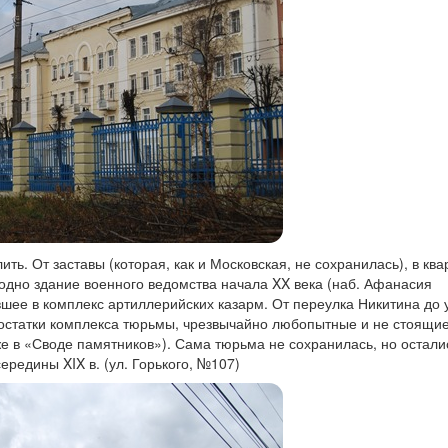
ить. От заставы (которая, как и Московская, не сохранилась), в ква
 одно здание военного ведомства начала XX века (наб. Афанасия
вшее в комплекс артиллерийских казарм. От переулка Никитина до
остатки комплекса тюрьмы, чрезвычайно любопытные и не стоящие
же в «Своде памятников»). Сама тюрьма не сохранилась, но остали
редины XIX в. (ул. Горького, №107)