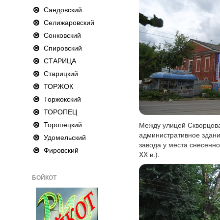
Сандовский
Селижаровский
Сонковский
Спировский
СТАРИЦА
Старицкий
ТОРЖОК
Торжокский
ТОРОПЕЦ
Торопецкий
Между улицей Скворцова
административное здание
Удомельский
завода у места снесенн
Фировский
XX в.).
БОЙКОТ