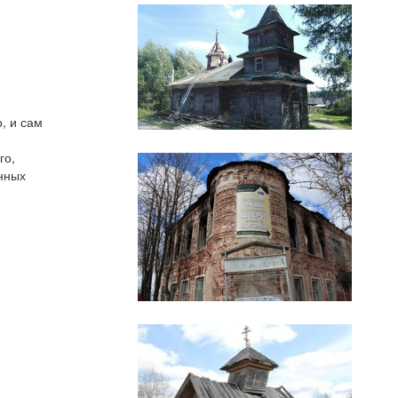
, и сам
го,
енных