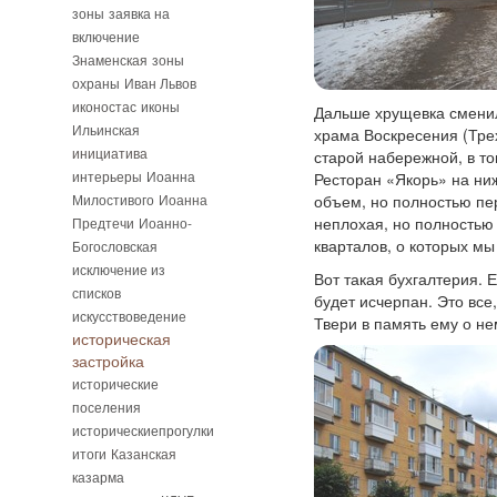
зоны
заявка на
включение
Знаменская
зоны
охраны
Иван Львов
иконостас
иконы
Дальше хрущевка сменил
Ильинская
храма Воскресения (Трех
инициатива
старой набережной, в то
интерьеры
Иоанна
Ресторан «Якорь» на ни
Милостивого
Иоанна
объем, но полностью пер
неплохая, но полностью 
Предтечи
Иоанно-
кварталов, о которых мы
Богословская
исключение из
Вот такая бухгалтерия. 
списков
будет исчерпан. Это все
искусствоведение
Твери в память ему о не
историческая
застройка
исторические
поселения
историческиепрогулки
итоги
Казанская
казарма