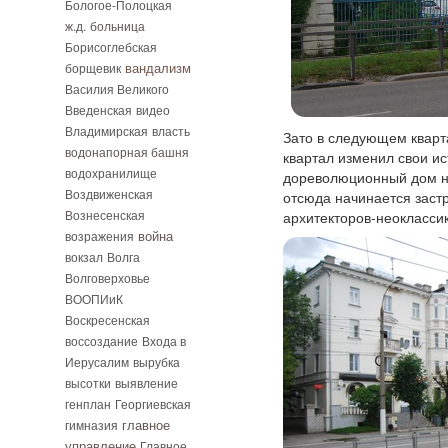
Бологое-Полоцкая
ж.д.
больница
Борисоглебская
вандализм
борщевик
Василия Великого
Введенская
видео
Владимирская
власть
Зато в следующем кварта
водонапорная башня
квартал изменил свои и
водохранилище
дореволюционный дом на
Воздвиженская
отсюда начинается заст
Вознесенская
архитекторов-неоклассик
возражения
война
вокзал
Волга
Волговерховье
ВООПИиК
Воскресенская
воссоздание
Входа в
Иерусалим
вырубка
высотки
выявление
генплан
Георгиевская
гимназия
главное
управление
Главное