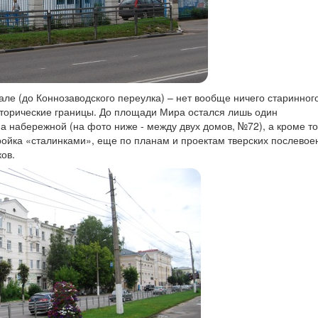
ле (до Коннозаводского переулка) – нет вообще ничего старинного
сторические границы. До площади Мира остался лишь один
 набережной (на фото ниже - между двух домов, №72), а кроме то
ройка «сталинками», еще по планам и проектам тверских послево
ов.