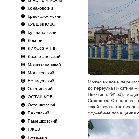
Конаковский
Краснохолмский
КУВШИНОВО
Кувшиновский
Лесной
ЛИХОСЛАВЛЬ
Лихославльский
Максатихинский
Молоковский
Нелидовский
Можно их все и перечисл
до переулка Никитина –
Оленинский
Никитина, №150), входи
ОСТАШКОВ
Скворцова-Степанова – 
Осташковский
какой охране (нет их да
Пеновский
служебные помещения се
Рамешковский
РЖЕВ
Ржевский