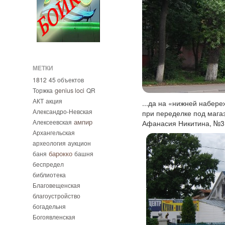
МЕТКИ
1812
45 объектов
Торжка
genius loci
QR
АКТ
акция
...да на «нижней набере
Александро-Невская
при переделке под мага
ампир
Алексеевская
Афанасия Никитина, №31
Архангельская
археология
аукцион
барокко
баня
башня
беспредел
библиотека
Благовещенская
благоустройство
богадельня
Богоявленская