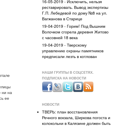
16-05-2019 - Исключить, нельзя
реставрировать. Вывод экспертизы
Г.П. Лебедевой по дому №8 на ул.
Вагжанова в Старице
19-04-2019 - Горим! Под Вышним
Волочком сгорела деревня Житово
с часовней 18 века
19-04-2019 - Тверскому
управлению охраны памятников
предписали лезть в котлован
НАШИ ГРУППЫ В СОЦСЕТЯХ.
ртале
ПОДПИСКА НА НОВОСТИ
 улицы
 ни на
сь ее
НОВОСТИ
ТВЕРЬ: план восстановления
Речного вокзала, Ширкова погоста и
колокольни в Калязине должен быть