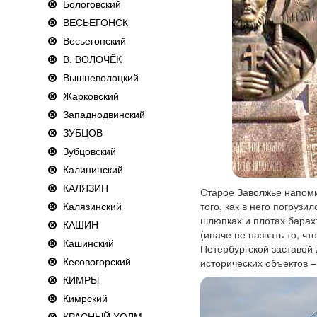
Бологовский
ВЕСЬЕГОНСК
Весьегонский
В. ВОЛОЧЁК
Вышневолоцкий
Жарковский
Западнодвинский
ЗУБЦОВ
Зубцовский
Калининский
КАЛЯЗИН
Старое Заволжье напоми
Калязинский
того, как в него погрузи
шлюпках и плотах барах
КАШИН
(иначе не назвать то, чт
Кашинский
Петербургской заставой 
Кесовогорский
исторических объектов –
КИМРЫ
Кимрский
КРАСНЫЙ ХОЛМ