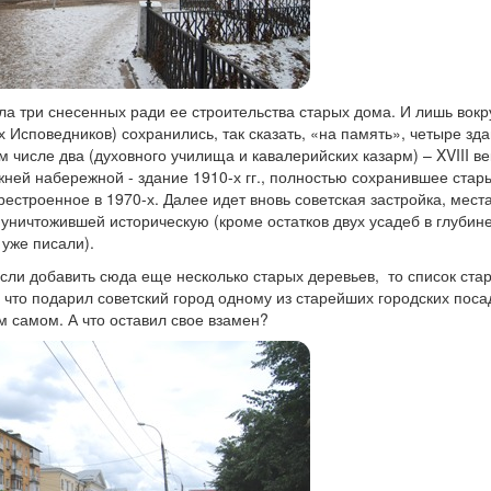
а три снесенных ради ее строительства старых дома. И лишь вокр
 Исповедников) сохранились, так сказать, «на память», четыре зд
м числе два (духовного училища и кавалерийских казарм) – XVIII ве
жней набережной - здание 1910-х гг., полностью сохранившее стар
естроенное в 1970-х. Далее идет вновь советская застройка, мест
уничтожившей историческую (кроме остатков двух усадеб в глубин
 уже писали).
Если добавить сюда еще несколько старых деревьев, то список ста
, что подарил советский город одному из старейших городских поса
м самом. А что оставил свое взамен?