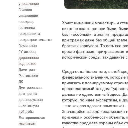
управление
Главное
управление
городище
Хочет нынешний монастырь и стен
гостиница
никто не знает, где они были, был
градозащита
был «особный», а значит, предст
градостроительство
при храмах даже без общей трапе
братских корпусов). То есть все р
Грузинская
просто фантазия, прикрываемая тем
ГУ
дворец
исторической среды, так давайте с
деревянное
зодчество
Димитрия
Среда есть. Более того, в этой с
Ростовского
федерального значения, которые 
ДК
привязать к планируемому строител
Дмитриевская
предполагаемый как дом Туфанова 
дом причта
далеко не единственный здесь. Да
древнерусская
которую, по идее экспертизы, и до
– это как раз адвокат памятника) 
архитектура
Значащийся вывод: «реализация 
дуб
дубы
признаки и особенности объекта, 
Екатерининская
качестве предмета охраны объект
железная