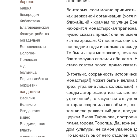
отношения.
барокко
башня
Во-вторых, если можно приписать 
беспредел
как церковной организации (хотя п
библиотека
ближайший к храмам по улице Ере
Благовещенская
находится монастырская трапезна
благоустройство
нужно сказать прямо: они не имел
к этим храмам. Относились они к м
богадельня
последние годы использовались д
Богоявленская
Те были люди московские, печками
Бологое-
благополучно спалили оба дома. Н
Полоцкая
стало совсем плохо, прямо сказать
ж.д.
больница
В-третьих, сохранность историчес
Борисоглебская
монастыря!) может быть и велика (
борщевик
трех, утрачена лишь колокольня), 
вандализм
среды автор экспертизы сильно по
Василия
утраченной, то какую считать уц
которая сохранила как объем, так 
Великого
том числе редкостный дом, предп
Введенская
церкви Якова Туфанова, построен
видео
плана города Торопца. Да, южнее 
Владимирская
дом культуры, не самое удачное з
власть
Но монастырь от него отделен сп
водонапорная