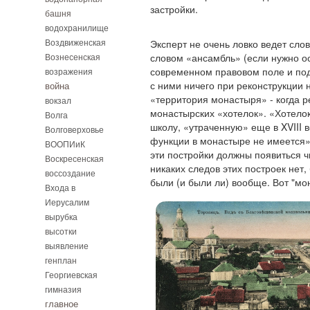
застройки.
башня
водохранилище
Воздвиженская
Эксперт не очень ловко ведет сло
Вознесенская
словом «ансамбль» (если нужно о
современном правовом поле и подч
возражения
с ними ничего при реконструкции 
война
«территория монастыря» - когда р
вокзал
монастырских «хотелок». «Хотелок»
Волга
школу, «утраченную» еще в XVIII 
Волговерховье
функции в монастыре не имеется»
ВООПИиК
эти постройки должны появиться ч
Воскресенская
никаких следов этих построек нет, 
воссоздание
были (и были ли) вообще. Вот "мо
Входа в
Иерусалим
вырубка
высотки
выявление
генплан
Георгиевская
гимназия
главное