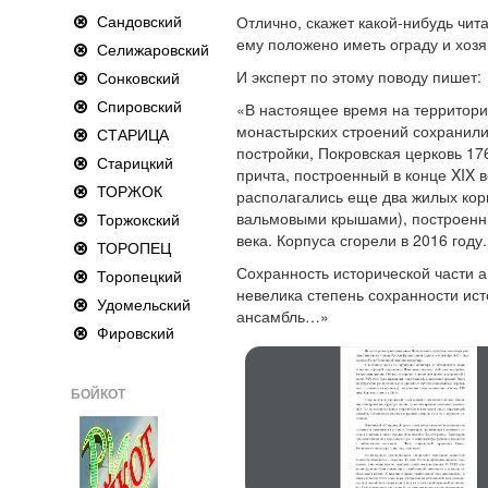
Сандовский
Отлично, скажет какой-нибудь чита
ему положено иметь ограду и хозя
Селижаровский
И эксперт по этому поводу пишет:
Сонковский
Спировский
«В настоящее время на территори
монастырских строений сохранили
СТАРИЦА
постройки, Покровская церковь 17
Старицкий
причта, построенный в конце XIX 
ТОРЖОК
располагались еще два жилых кор
вальмовыми крышами), построенн
Торжокский
века. Корпуса сгорели в 2016 году.
ТОРОПЕЦ
Сохранность исторической части 
Торопецкий
невелика степень сохранности ис
Удомельский
ансамбль…»
Фировский
БОЙКОТ