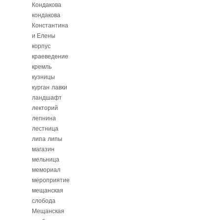
Кондакова
кондакова
Константина
и Елены
корпус
краеведение
кремль
кузницы
курган
лавки
ландшафт
лекторий
лепнина
лестница
липа
липы
магазин
мельница
мемориал
мероприятие
мещанская
слобода
Мещанская