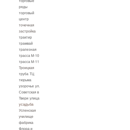
торговые
ряды
торговый
центр
точечная
застройка
трактир
трамвай
трапезная
трасса М-10
трасса М-11
Троицкая
труба
ТЦ
тюрьма
узорочье
ул.
Советская в
Твери
улица
усадьба
Успенская
училище
фабрика
Флора и