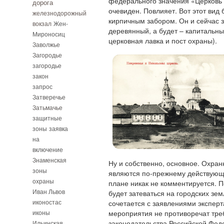
федерального значения «Церковь 
дорога
очевиден. Повлияет. Вот этот вид
железнодорожный
кирпичным забором. Он и сейчас з
вокзал
Жен-
деревянный, а будет – капитальны
Мироносиц
церковная лавка и пост охраны).
Заволжье
Загородье
загородье
закон
запрос
Затверечье
Затьмачье
защитные
зоны
заявка
на
включение
Знаменская
Ну и собственно, основное. Охран
зоны
являются по-прежнему действующ
охраны
плане никак не комментируется. П
Иван Львов
будет затеваться на городских зем
иконостас
сочетается с заявлениями экспер
иконы
мероприятия не противоречат тр
законодательства Российской Фед
Ильинская