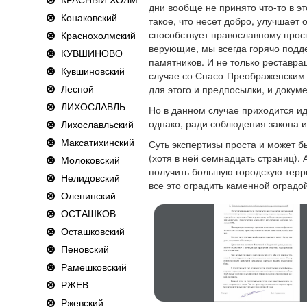
дни вообще не принято что-то в э
Конаковский
такое, что несет добро, улучшает
способствует православному просв
Краснохолмский
верующие, мы всегда горячо под
КУВШИНОВО
памятников. И не только реставрац
Кувшиновский
случае со Спасо-Преображенским 
Лесной
для этого и предпосылки, и докум
ЛИХОСЛАВЛЬ
Но в данном случае приходится и
однако, ради соблюдения закона и
Лихославльский
Максатихинский
Суть экспертизы проста и может 
(хотя в ней семнадцать страниц).
Молоковский
получить большую городскую терр
Нелидовский
все это оградить каменной оградой
Оленинский
ОСТАШКОВ
Осташковский
Пеновский
Рамешковский
РЖЕВ
Ржевский