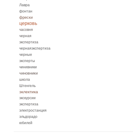
Лавра
фонтан
фрески
церковь
часовня
черная
экспертиза
чернаяэкспертиза
черные
эксперты
чинивники
чиновники
школа
Штенгель
эклектика
экскурсии
экспертиза
электростанция
эльдорадо
юбилей