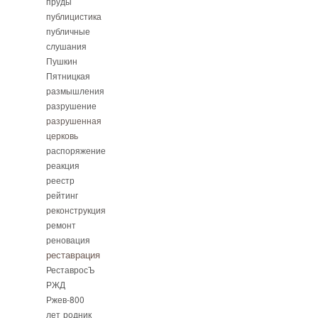
пруды
публицистика
публичные
слушания
Пушкин
Пятницкая
размышления
разрушение
разрушенная
церковь
распоряжение
реакция
реестр
рейтинг
реконструкция
ремонт
реновация
реставрация
РеставросЪ
РЖД
Ржев-800
лет
родник