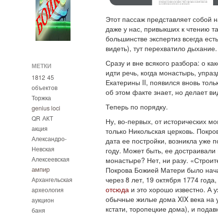
Этот пассаж представляет собой н
даже у нас, привыкших к чтению та
большинстве экспертиз всегда есть
видеть), тут перехватило дыхание.
Сразу и вне всякого разбора: о к
МЕТКИ
идти речь, когда монастырь, упра
1812
45
Екатерины II, появился вновь толь
объектов
об этом факте знает, но делает вид
Торжка
Теперь по порядку.
genius loci
QR
АКТ
Ну, во-первых, от исторических м
акция
только Никольская церковь. Покров
Александро-
дата ее постройки, возникла уже 
Невская
году. Может быть, ее достраивали
Алексеевская
монастыре? Нет, ни разу. «Строит
ампир
Покрова Божией Матери было начат
через 8 лет, 19 октября 1774 года
Архангельская
отсюда
и это хорошо известно. А у
археология
обычные жилые дома XIX века на 
аукцион
кстати, торопецкие дома), и пода
баня