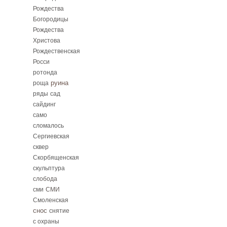
Рождества
Богородицы
Рождества
Христова
Рождественская
Росси
ротонда
руина
роща
ряды
сад
сайдинг
само
сломалось
Сергиевская
сквер
Скорбященская
скульптура
слобода
сми
СМИ
Смоленская
снос
снятие
с охраны