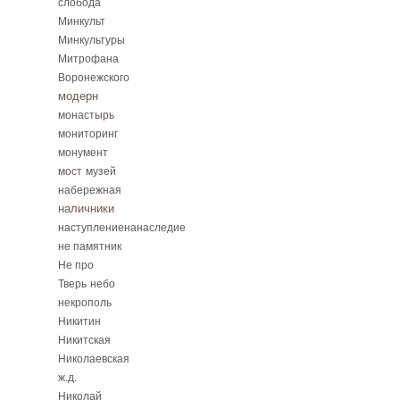
слобода
Минкульт
Минкультуры
Митрофана
Воронежского
модерн
монастырь
мониторинг
монумент
мост
музей
набережная
наличники
наступлениенанаследие
не памятник
Не про
Тверь
небо
некрополь
Никитин
Никитская
Николаевская
ж.д.
Николай