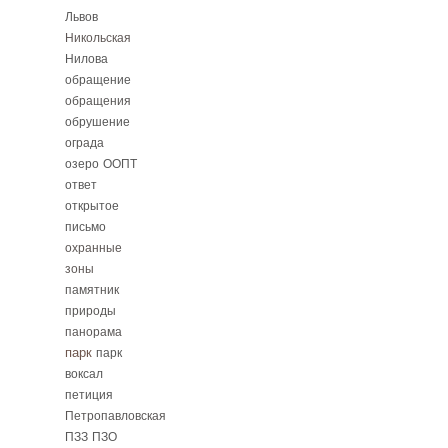
Львов
Никольская
Нилова
обращение
обращения
обрушение
ограда
озеро
ООПТ
ответ
открытое
письмо
охранные
зоны
памятник
природы
панорама
парк
парк
воксал
петиция
Петропавловская
ПЗЗ
ПЗО