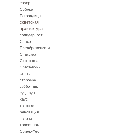
собор
Собора
Богородицы
советская
архитектура
солидарность
Спасо-
Преображенская
Спасская
Сретенская
Сретенский
стены
сторожка
субботник
суд
таун
хаус
тверская
реновация
Тверца
толока
Том-
Сойер-Фест