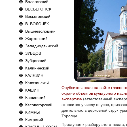
Бологовский
ВЕСЬЕГОНСК
Весьегонский
В. ВОЛОЧЁК
Вышневолоцкий
Жарковский
Западнодвинский
ЗУБЦОВ
Зубцовский
Калининский
КАЛЯЗИН
Калязинский
Опубликованная на сайте главног
КАШИН
охране объектов культурного насл
Кашинский
экспертиза
(аттестованный эксперт
относится у числу опусов, призва
Кесовогорский
деятельность церковной структуры
КИМРЫ
Торопце.
Кимрский
Приступая к разбору этого текста,
КРАСНЫЙ ХОЛМ