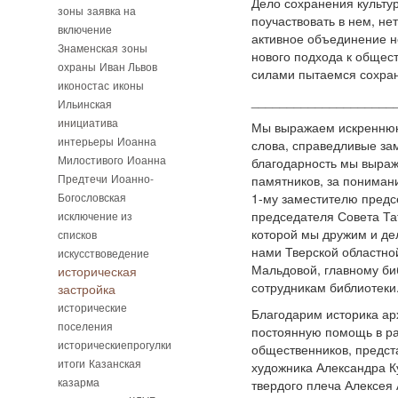
Дело сохранения культу
зоны
заявка на
поучаствовать в нем, не
включение
активное объединение н
Знаменская
зоны
нового подхода к общест
охраны
Иван Львов
силами пытаемся сохрани
иконостас
иконы
____________________
Ильинская
инициатива
Мы выражаем искреннюю 
интерьеры
Иоанна
слова, справедливые зам
Милостивого
Иоанна
благодарность мы выраж
Предтечи
Иоанно-
памятников, за понима
Богословская
1-му заместителю предс
председателя Совета Та
исключение из
которой мы дружим и де
списков
нами Тверской областно
искусствоведение
Мальдовой, главному би
историческая
сотрудникам библиотеки
застройка
исторические
Благодарим историка ар
поселения
постоянную помощь в ра
историческиепрогулки
общественников, предст
итоги
Казанская
художника Александра К
казарма
твердого плеча Алексея 