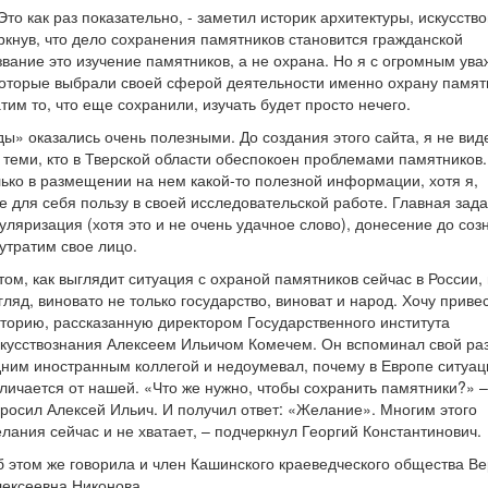
Это как раз показательно, - заметил историк архитектуры, искусств
ркнув, что дело сохранения памятников становится гражданской
звание это изучение памятников, а не охрана. Но я с огромным ув
которые выбрали своей сферой деятельности именно охрану памят
тим то, что еще сохранили, изучать будет просто нечего.
ы» оказались очень полезными. До создания этого сайта, я не вид
 теми, кто в Тверской области обеспокоен проблемами памятников.
лько в размещении на нем какой-то полезной информации, хотя я,
 для себя пользу в своей исследовательской работе. Главная зад
уляризация (хотя это и не очень удачное слово), донесение до соз
 утратим свое лицо.
том, как выглядит ситуация с охраной памятников сейчас в России,
гляд, виновато не только государство, виноват и народ. Хочу приве
торию, рассказанную директором Государственного института
кусствознания Алексеем Ильичом Комечем. Он вспоминал свой раз
ним иностранным коллегой и недоумевал, почему в Европе ситуац
личается от нашей. «Что же нужно, чтобы сохранить памятники?» 
росил Алексей Ильич. И получил ответ: «Желание». Многим этого
лания сейчас и не хватает, – подчеркнул Георгий Константинович.
 этом же говорила и член Кашинского краеведческого общества В
лексеевна Никонова