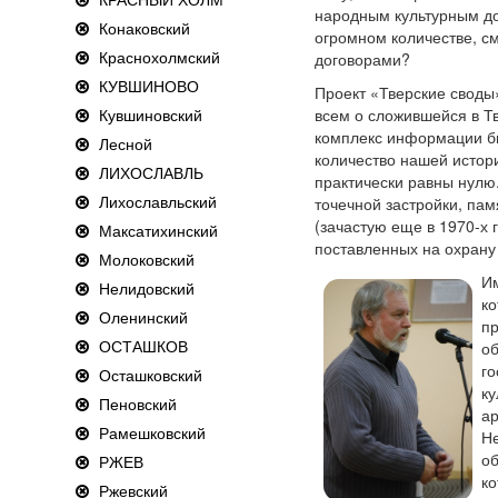
народным культурным до
Конаковский
огромном количестве, с
Краснохолмский
договорами?
КУВШИНОВО
Проект «Тверские своды
Кувшиновский
всем о сложившейся в Т
комплекс информации бы
Лесной
количество нашей истор
ЛИХОСЛАВЛЬ
практически равны нулю
Лихославльский
точечной застройки, па
(зачастую еще в 1970-х 
Максатихинский
поставленных на охрану 
Молоковский
И
Нелидовский
ко
Оленинский
пр
ОСТАШКОВ
о
го
Осташковский
ку
Пеновский
ар
Рамешковский
Не
об
РЖЕВ
ко
Ржевский