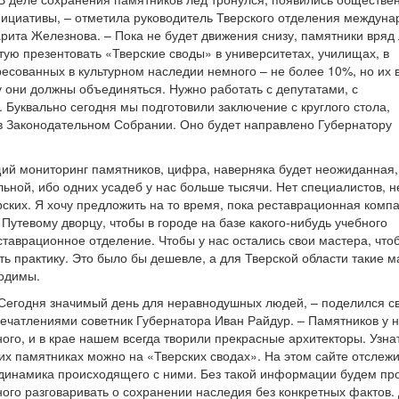
ициативы, – отметила руководитель Тверского отделения междун
рита Железнова. – Пока не будет движения снизу, памятники вряд
тую презентовать «Тверские своды» в университетах, училищах, в
есованных в культурном наследии немного – не более 10%, но их 
у они должны объединяться. Нужно работать с депутатами, с
 Буквально сегодня мы подготовили заключение с круглого стола,
в Законодательном Собрании. Оно будет направлено Губернатору
ий мониторинг памятников, цифра, наверняка будет неожиданная,
ьной, ибо одних усадеб у нас больше тысячи. Нет специалистов, н
ских. Я хочу предложить на то время, пока реставрационная комп
Путевому дворцу, чтобы в городе на базе какого-нибудь учебного
ставрационное отделение. Чтобы у нас остались свои мастера, что
ть практику. Это было бы дешевле, а для Тверской области такие м
ходимы.
 Сегодня значимый день для неравнодушных людей, – поделился с
ечатлениями советник Губернатора Иван Райдур. – Памятников у 
ого, и в крае нашем всегда творили прекрасные архитекторы. Узна
их памятниках можно на «Тверских сводах». На этом сайте отслеж
динамика происходящего с ними. Без такой информации будем пр
ого разговаривать о сохранении наследия без конкретных фактов.