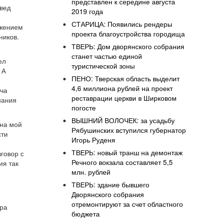
представлен к середине августа
овед
2019 года
СТАРИЦА: Появились рендеры
ажением
проекта благоустройства городища
ников.
ТВЕРЬ: Дом дворянского собрания
станет частью единой
ел
туристической зоны
 А
ПЕНО: Тверская область выделит
4,6 миллиона рублей на проект
ача
реставрации церкви в Ширковом
нания
погосте
ВЫШНИЙ ВОЛОЧЕК: за усадьбу
 на мой
Рябушинских вступился губернатор
сти
Игорь Руденя
ТВЕРЬ: новый транш на демонтаж
говор с
Речного вокзала составляет 5,5
ия так
млн. рублей
–
ТВЕРЬ: здание бывшего
Дворянского собрания
отремонтируют за счет областного
ера
бюджета