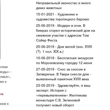
Неправильный иконостас и много
диких животных
15-01-2021 - Художники и
художества торопецкого барокко
25-06-2019 - Модерн в огне. В
Кимрах сгорел исторический дом на
смежном участке с адресом Том
Сойер Феста
25-06-2019 - Дом жилой (кон. XVIII
(?). 1 пол. XIX в.)
10-06-2019 - Бесплатная экскурсия
по Морозовскому городку 12 июня
отеке
27-05-2019 - Снос за сносом в
воды» -
Затверечье. В Твери снесли дом -
лжья»,
выявленный памятник XVIII века
ек к
23-05-2019 - Здравствуйте, я ваш
эксперт. История с
на
«перевыявлением» Желтикова
монастыря С.В. Зеленовой
ком к
получает новый оборот