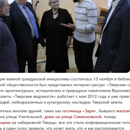
ия важной гражданской инициативы состоялась 13 ноября в библи
окой общественности был представлен интернет-ресурс «Тверские с
г архитектурных, исторических и природных памятников Верхнево
азеты «Тверские ведомости» работает с мая 2012 года и уже привл
юдей, небезразличных к культурному наследию Тверской земли.
ятных многим зданий, таких как
гостиница «Заря»
, бывшего
магази
х
на улице Учительской,
дома на улице Симеоновской
, пожар,
нщика
на набережной Тверцы, все это стало информационным толч
 в один голос заявила, что хочет знать, кто и как распоряжается