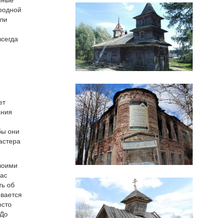
ародной
 ли
всегда
ет
ания
бы они
астера
воими
нас
ть об
ивается
осто
 До