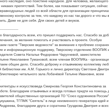
рного наследия, оно поистине народное. Для человека, желающего
т никаких препятствий. Тем более, как показывает ситуация, сейчас
еравнодушных людей со всей области для организации принципиа
венному контролю за тем, что каждому из нас так дорого и что мы 
ть. Даже не для себя. Для своих детей и внуков.
__________
благодарность всем, кто пришел поддержать нас. Спасибо за до
ечания, за желание помогать и участвовать в проекте. Особую
аем газете "Тверские ведомости" за внимание к проблеме сохране
ние и информационную поддержку, Тверскому отделению ВООПИК 
едателя Совета Наталье Федоровне Чарухчевой, заместителю
тьяне Николаевне Тумановой, всем членам ВООПИКа - организаци
лаем общее дело. Спасибо доброму и отзывчивому коллективу лю
й библиотеки им. А.М. Горького и лично директору Светлане Дмитр
блиотекарю читального зала Лобачёвой Татьяне Ивановне, всем
.
хитектуры и искусствоведа Смирнова Георгия Константиновича за
боте. Благодарим отзывчивых и всегда готовых придти на помощь 
авителей общественных организаций ТО "Союз художников России"
укушкина, ТГПМК "Сеятель" в лице неизменного генератора идей и
Андреева, благодарим друга и соратника Груздкова Дмитрия и всех