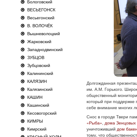
Бологовский
ВЕСЬЕГОНСК
Весьегонский
В. ВОЛОЧЁК
Вышневолоцкий
Жарковский
Западнодвинский
ЗУБЦОВ
Зубцовский
Калининский
КАЛЯЗИН
Долгожданная презентац
Калязинский
им. А.М. Горького. Шир
общественный мониторин
КАШИН
который при поддержке г
Кашинский
себе внимание многих л
Кесовогорский
Снос в городе Твери пам
КИМРЫ
«Рыба»
,
дома Зенцовы
Кимрский
уничтоживший
дом баке
тому, что общественность
КРАСНЫЙ ХОЛМ