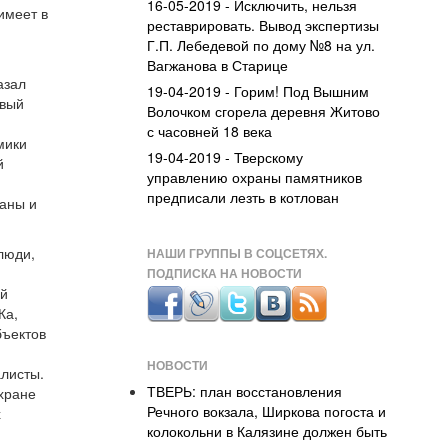
16-05-2019 - Исключить, нельзя
имеет в
реставрировать. Вывод экспертизы
Г.П. Лебедевой по дому №8 на ул.
Вагжанова в Старице
азал
19-04-2019 - Горим! Под Вышним
рвый
Волочком сгорела деревня Житово
с часовней 18 века
мики
19-04-2019 - Тверскому
й
управлению охраны памятников
предписали лезть в котлован
раны и
люди,
НАШИ ГРУППЫ В СОЦСЕТЯХ.
ПОДПИСКА НА НОВОСТИ
ой
Ка,
бъектов
НОВОСТИ
алисты.
ТВЕРЬ: план восстановления
охране
Речного вокзала, Ширкова погоста и
х
колокольни в Калязине должен быть