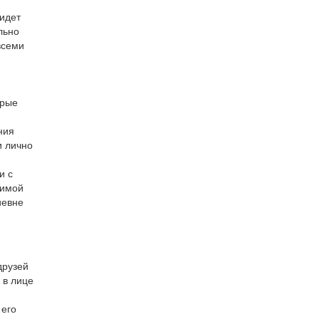
 идет
льно
всеми
брые
ния
и лично
и с
бимой
иевне
друзей
 в лице
 его