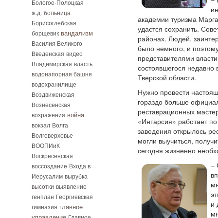
Бологое-Полоцкая
ин
ж.д.
больница
академии туризма Марга
Борисоглебская
удастся сохранить. Сове
вандализм
борщевик
районах. Людей, заинтер
Василия Великого
было немного, и поэтом
Введенская
видео
представителями власти.
Владимирская
власть
состоявшегося недавно 
водонапорная башня
Тверской области.
водохранилище
Нужно провести настоящ
Воздвиженская
гораздо больше официал
Вознесенская
реставрационных мастер
возражения
война
«Интарсия» работает по 
вокзал
Волга
заведения открылось ре
Волговерховье
могли выучиться, получи
ВООПИиК
сегодня жизненно необ
Воскресенская
–
воссоздание
Входа в
вп
Иерусалим
вырубка
мн
высотки
выявление
эт
генплан
Георгиевская
и 
гимназия
главное
мн
управление
Главное