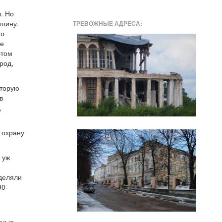
л. Но
ашину.
ТРЕВОЖНЫЕ АДРЕСА:
то
не
этом
род,
оторую
в
,
 охрану
 уж
ыделяли
90-
нные