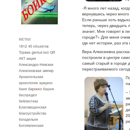
-Я много лет назад, ког
вернувшись через много 
Если раньше хоть вздыха
теперь, через двадцать 
значит. Мне говорят в л
городе?» Для меня очеви
МЕТКИ
где нет истории, раз эт
1812
45 объектов
Вера Алексеевна расска
Торжка
genius loci
QR
построили в центре сам
АКТ
акция
самый старый в городе д
Александро-Невская
перестраиваемого сегод
ампир
Алексеевская
Архангельская
По
археология
аукцион
па
барокко
баня
башня
– 
беспредел
зв
библиотека
ре
Благовещенская
де
благоустройство
20
богадельня
ре
Богоявленская
– 