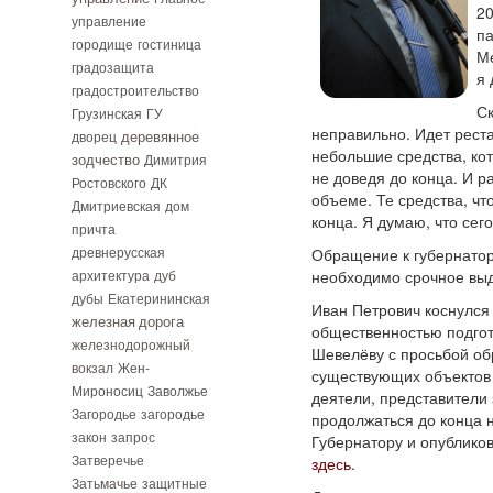
20
управление
па
городище
гостиница
М
градозащита
я 
градостроительство
Ск
Грузинская
ГУ
неправильно. Идет рест
дворец
деревянное
небольшие средства, ко
зодчество
Димитрия
не доведя до конца. И р
Ростовского
ДК
объеме. Те средства, чт
Дмитриевская
дом
конца. Я думаю, что сег
причта
древнерусская
Обращение к губернатор
архитектура
дуб
необходимо срочное выд
дубы
Екатерининская
Иван Петрович коснулся
железная дорога
общественностью подгот
железнодорожный
Шевелёву с просьбой об
вокзал
Жен-
существующих объектов 
Мироносиц
Заволжье
деятели, представители 
Загородье
загородье
продолжаться до конца 
закон
запрос
Губернатору и опублико
Затверечье
здесь
.
Затьмачье
защитные