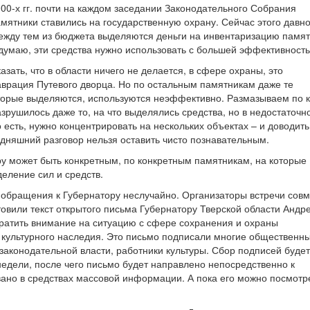
00-х гг. почти на каждом заседании Законодательного Собрания
мятники ставились на государственную охрану. Сейчас этого давно
ежду тем из бюджета выделяются деньги на инвентаризацию памят
думаю, эти средства нужно использовать с большей эффективност
азать, что в области ничего не делается, в сфере охраны, это
аврация Путевого дворца. Но по остальным памятникам даже те
торые выделяются, используются неэффективно. Размазываем по к
азрушилось даже то, на что выделялись средства, но в недостаточн
о есть, нужно концентрировать на нескольких объектах – и доводить
одняшний разговор нельзя оставить чисто познавательным.
у может быть конкретным, по конкретным памятникам, на которые
еление сил и средств.
 обращения к Губернатору неслучайно. Организаторы встречи совм
овили текст открытого письма Губернатору Тверской области Андр
ратить внимание на ситуацию с сфере сохранения и охраны
культурного наследия. Это письмо подписали многие общественн
законодательной власти, работники культуры. Сбор подписей буде
недели, после чего письмо будет направлено непосредственно к
вано в средствах массовой информации. А пока его можно посмотр