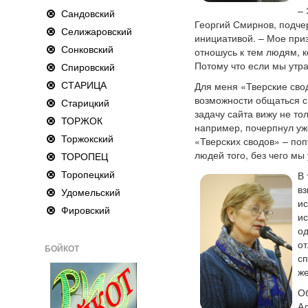
– 
Сандовский
Георгий Смирнов, подче
Селижаровский
инициативой. – Мое при
Сонковский
отношусь к тем людям, 
Потому что если мы утра
Спировский
СТАРИЦА
Для меня «Тверские свод
возможности общаться с
Старицкий
задачу сайта вижу не то
ТОРЖОК
например, почерпнул уже
Торжокский
«Тверских сводов» – поп
людей того, без чего мы
ТОРОПЕЦ
Торопецкий
В 
вз
Удомельский
ис
Фировский
ис
од
от
БОЙКОТ
сп
же
Об
А