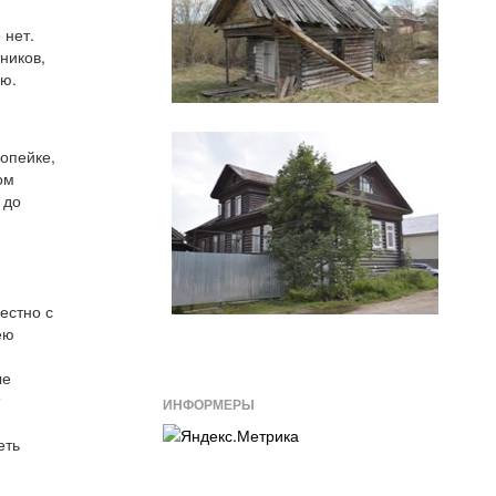
 нет.
ников,
ью.
опейке,
ом
 до
естно с
ею
ые
т
ИНФОРМЕРЫ
еть