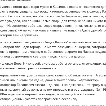
да ушла с поста директора музея в Кашине, отошла от кашинских де
лет в город, увидела, как резко изменилось отношение к самому К
ли о былой красоте, но обещали хотя бы беречь то, что осталось, 
лет я увидела, как пришли новые люди, для которых Кашин ничего 
ицо: «Невозможно работать, везде старые памятники, как жить-то в 
ден ответ: «А не хотите жить в Кашине, не надо, найдите другой го
а история вам неприятна».
зала о главных сегодняшних бедах Кашина: о газовой котельной, к
ой старой площади города, на месте разрушенной церкви, загороди
ом, о проданном в частную собственность храме на Чистых прудах
ня под современные светские нужды и многом другом.
 словам Веры Никоновой, система работы органов, отвечающих за
мятников, сейчас резко изменилось.
Управление культуры раньше само ставило объекты на учет. А если
онили или писали граждане, даже в таких словах: «Архитектор-
ставратор Галашевич сказал – до весны не доживет», - то сразу в
ньги на срочный ремонт, а потом проводили и реставрацию. За 19
00-е годы мы потеряли свои кадры, а числящийся в Кашине
ставрационный участок превратился в лесопилку.
В деле сохранения памятников лед тронулся, появились обществе