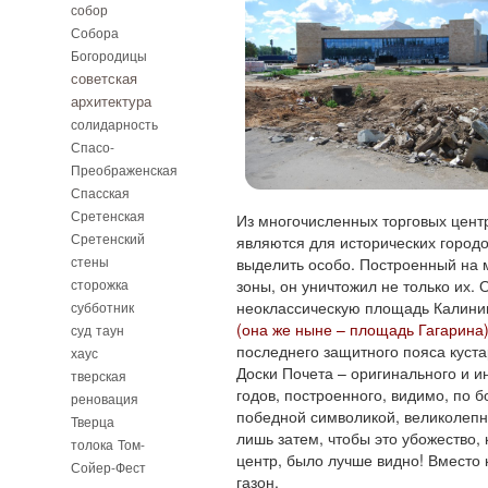
собор
Собора
Богородицы
советская
архитектура
солидарность
Спасо-
Преображенская
Спасская
Сретенская
Из многочисленных торговых центр
Сретенский
являются для исторических город
стены
выделить особо. Построенный на 
сторожка
зоны, он уничтожил не только их.
неоклассическую площадь Калини
субботник
(она же ныне – площадь Гагарина
суд
таун
последнего защитного пояса куст
хаус
Доски Почета – оригинального и и
тверская
годов, построенного, видимо, по 
реновация
победной символикой, великолепн
Тверца
лишь затем, чтобы это убожество,
толока
Том-
центр, было лучше видно! Вместо 
Сойер-Фест
газон.