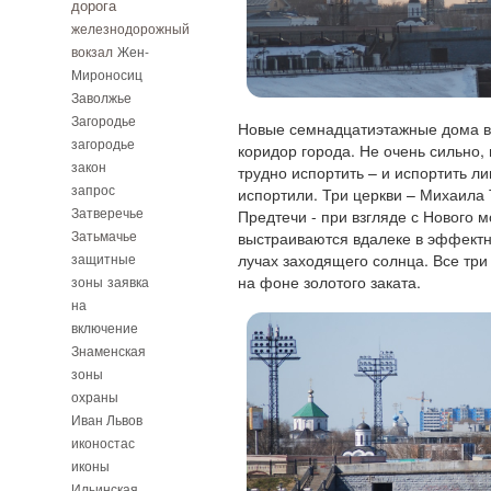
дорога
железнодорожный
вокзал
Жен-
Мироносиц
Заволжье
Загородье
Новые семнадцатиэтажные дома в
загородье
коридор города. Не очень сильно, 
закон
трудно испортить – и испортить лиш
запрос
испортили. Три церкви – Михаила 
Затверечье
Предтечи - при взгляде с Нового 
Затьмачье
выстраиваются вдалеке в эффектн
защитные
лучах заходящего солнца. Все тр
на фоне золотого заката.
зоны
заявка
на
включение
Знаменская
зоны
охраны
Иван Львов
иконостас
иконы
Ильинская