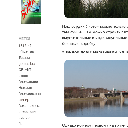
Наш вердикт: «это» можно только 
тем лучше. Там можно строить пят
выразительных и индивидуальных
МЕТКИ
безликую коробку!
1812
45
объектов
2.Жилой дом с магазинами. Ул. 
Торжка
genius loci
QR
АКТ
акция
Александро-
Невская
Алексеевская
ампир
Архангельская
археология
аукцион
баня
Однако номеру первому на пятки 