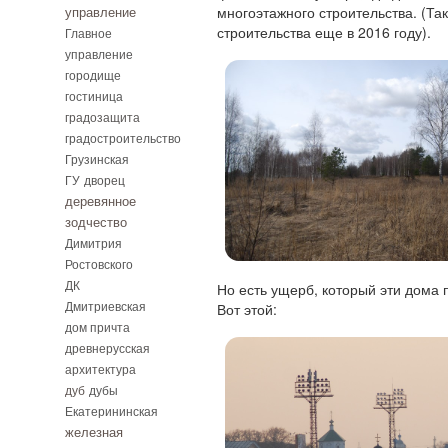
многоэтажного строительства. (Та
управление
строительства еще в 2016 году).
Главное
управление
городище
гостиница
градозащита
градостроительство
Грузинская
ГУ
дворец
деревянное
зодчество
Димитрия
Ростовского
ДК
Но есть ущерб, который эти дома
Дмитриевская
Вот этой:
дом причта
древнерусская
архитектура
дуб
дубы
Екатерининская
железная