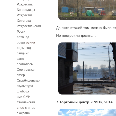
Рождества
Богородицы
Рождества
Христова
Рождественская
До пяти этажей там можно было ст
Росси
Но построили десять…
ротонда
руина
роща
ряды
сад
сайдинг
само
сломалось
Сергиевская
сквер
Скорбященская
скульптура
слобода
сми
СМИ
7.Торговый центр «РИО», 2014
Смоленская
снос
снятие
с охраны