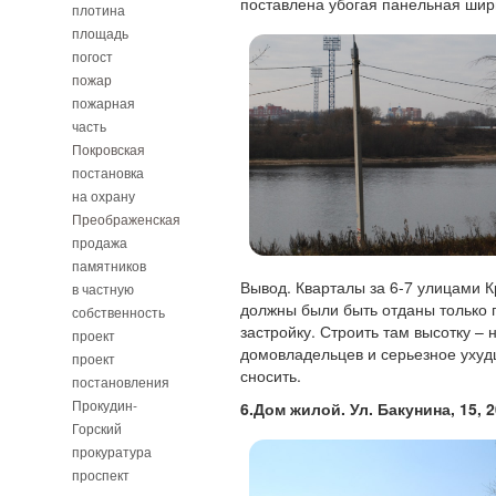
поставлена убогая панельная ширм
плотина
площадь
погост
пожар
пожарная
часть
Покровская
постановка
на охрану
Преображенская
продажа
памятников
Вывод. Кварталы за 6-7 улицами 
в частную
должны были быть отданы только 
собственность
застройку. Строить там высотку –
проект
домовладельцев и серьезное ухуд
проект
сносить.
постановления
Прокудин-
6.Дом жилой. Ул. Бакунина, 15, 
Горский
прокуратура
проспект