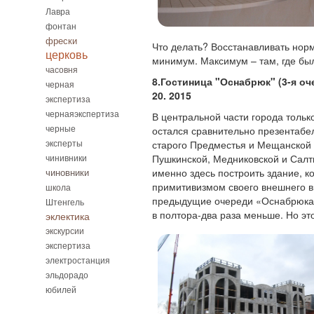
Лавра
фонтан
фрески
Что делать? Восстанавливать норм
церковь
минимум. Максимум – там, где был
часовня
8.Гостиница "Оснабрюк" (3-я оч
черная
20. 2015
экспертиза
чернаяэкспертиза
В центральной части города тольк
черные
остался сравнительно презентабе
эксперты
старого Предместья и Мещанской 
чинивники
Пушкинской, Медниковской и Салт
именно здесь построить здание, 
чиновники
примитивизмом своего внешнего в
школа
предыдущие очереди «Оснабрюка»
Штенгель
в полтора-два раза меньше. Но э
эклектика
экскурсии
экспертиза
электростанция
эльдорадо
юбилей