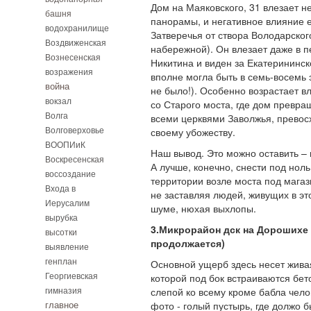
Дом на Маяковского, 31 влезает не
башня
панорамы, и негативное влияние е
водохранилище
Затверечья от створа Володарског
Воздвиженская
набережной). Он влезает даже в 
Вознесенская
Никитина и виден за Екатерининск
возражения
вполне могла быть в семь-восемь э
война
не было!). Особенно возрастает в
вокзал
со Старого моста, где дом превра
Волга
всеми церквями Заволжья, превос
Волговерховье
своему убожеству.
ВООПИиК
Наш вывод. Это можно оставить – 
Воскресенская
А лучше, конечно, снести под нол
воссоздание
территории возле моста под магази
Входа в
не заставляя людей, живущих в эт
Иерусалим
шуме, нюхая выхлопы.
вырубка
3.Микрорайон дск на Дорошихе 
высотки
продолжается)
выявление
генплан
Основной ущерб здесь несет жива
Георгиевская
которой под бок встраиваются бет
гимназия
слепой ко всему кроме бабла челов
главное
фото - голый пустырь, где должо б