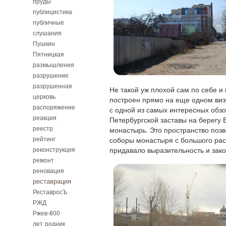
пруды
публицистика
публичные
слушания
Пушкин
Пятницкая
размышления
разрушение
разрушенная
Не такой уж плохой сам по себе и
церковь
построен прямо на еще одном виз
распоряжение
с одной из самых интересных обзо
реакция
Петербургской заставы на берегу 
реестр
монастырь. Это пространство поз
рейтинг
соборы монастыря с большого рас
реконструкция
придавало выразительность и зако
ремонт
реновация
реставрация
РеставросЪ
РЖД
Ржев-800
лет
родник