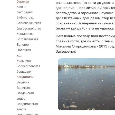
барокко
разновысотное (от пяти до десяти
башня
здание очень примитивной архитек
беспредел
бесстыдства и огромного неуваже
библиотека
десятиэтажный дом разом стер вс
сохранению Затверечья как уника
Благовещенская
(если уж как район его не удалось 
благоустройство
богадельня
Негативные последствия постройки
Богоявленская
сравнив фото, где он есть, с теми,
Бологое-
Михаила Огородникова - 2013 год
Полоцкая
Затверечья:
ж.д.
больница
Борисоглебская
борщевик
вандализм
Василия
Великого
Введенская
видео
Владимирская
власть
водонапорная