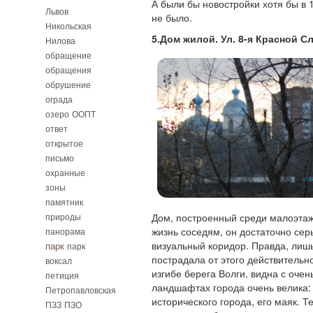
А были бы новостройки хотя бы в 
Львов
не было.
Никольская
5.Дом жилой. Ул. 8-я Красной Сл
Нилова
обращение
обращения
обрушение
ограда
озеро
ООПТ
ответ
открытое
письмо
охранные
зоны
памятник
природы
Дом, построенный среди малоэтаж
жизнь соседям, он достаточно сер
панорама
визуальный коридор. Правда, лиш
парк
парк
пострадала от этого действительн
воксал
изгибе берега Волги, видна с очен
петиция
ландшафтах города очень велика: 
Петропавловская
исторического города, его маяк. 
ПЗЗ
ПЗО