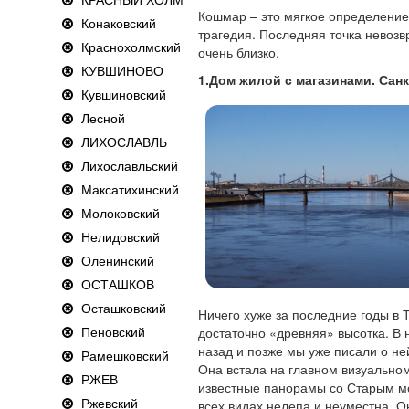
Кошмар – это мягкое определение
Конаковский
трагедия. Последняя точка невозвр
Краснохолмский
очень близко.
КУВШИНОВО
1.Дом жилой с магазинами. Санк
Кувшиновский
Лесной
ЛИХОСЛАВЛЬ
Лихославльский
Максатихинский
Молоковский
Нелидовский
Оленинский
ОСТАШКОВ
Осташковский
Ничего хуже за последние годы в 
Пеновский
достаточно «древняя» высотка. В
назад и позже мы уже писали о ней
Рамешковский
Она встала на главном визуальном
РЖЕВ
известные панорамы со Старым мо
Ржевский
всех видах нелепа и неуместна. 