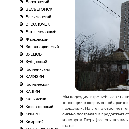
Бологовский
ВЕСЬЕГОНСК
Весьегонский
В. ВОЛОЧЁК
Вышневолоцкий
Жарковский
Западнодвинский
ЗУБЦОВ
Зубцовский
Калининский
КАЛЯЗИН
Калязинский
КАШИН
Мы подходим к третьей главе наше
Кашинский
тенденции в современной архитект
Кесовогорский
похвалили. Но это не отменяет тог
КИМРЫ
сильно пострадал и продолжает ст
кошмаром Твери (все они появилис
Кимрский
статье.
КРАСНЫЙ ХОЛМ