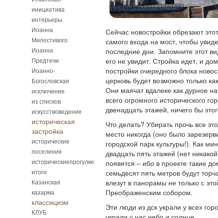
инициатива
интерьеры
Иоанна
Сейчас новостройки обрезают этот 
Милостивого
самого входа на мост, чтобы увиде
Иоанна
последние дни. Запомните этот ви
Предтечи
его не увидит. Стройка идет, и до
постройки очередного блока ново
Иоанно-
церковь будет возможно только ка
Богословская
Они маячат вдалеке как дурное на
исключение
всего огромного исторического го
из списков
двенадцать этажей, ничего бы этог
искусствоведение
историческая
Что делать? Убирать прочь все это
застройка
место никогда (оно было зарезер
исторические
городской парк культуры!). Как ми
поселения
двадцать пять этажей (нет никакой
историческиепрогулки
появятся – ибо в проекте такие д
итоги
семьдесят пять метров будут торча
Казанская
влезут в панорамы не только с это
Преображенским собором.
казарма
классицизм
Эти люди из дск украли у всех гор
КЛУБ
украли у нас небо и солнце.