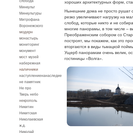
слобода
хороших архитектурных форм, ста
Минкульт
Нынешние дома не просто рушат 
Минкультуры
резко увеличивают нагрузку на ма
Митрофана
слобод, которые никто и не собир
Воронежского
многие панорамы, в том числе – в
модерн
Преображенским собором со Старо
монастырь
построят, мы покажем, как это про
мониторинг
вторгаются в виды тьмацкой пойм
монумент
Ущерб панорамам очень велик, осо
мост
музей
гостиницы «Волга».
набережная
наличники
наступлениенанаследие
не памятник
Не про
Тверь
небо
некрополь
Никитин
Никитская
Николаевская
ж.д.
Николай