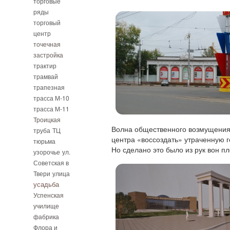
торговые
ряды
торговый
центр
точечная
застройка
трактир
трамвай
трапезная
трасса М-10
трасса М-11
Троицкая
Волна общественного возмущения 
труба
ТЦ
центра «воссоздать» утраченную 
тюрьма
Но сделано это было из рук вон пл
узорочье
ул.
Советская в
Твери
улица
усадьба
Успенская
училище
фабрика
Флора и