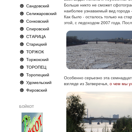
Больше никто не сможет сфотогра
Сандовский
наиболее узнаваемый вид города –
Селижаровский
Как было - осталось только на ст
Сонковский
этой, с ледоходом 2007 года. Посл
Спировский
СТАРИЦА
Старицкий
ТОРЖОК
Торжокский
ТОРОПЕЦ
Торопецкий
Особенно серьезно эта семнадцат
Удомельский
взгляде из Затверечья,
о чем мы у
Фировский
БОЙКОТ