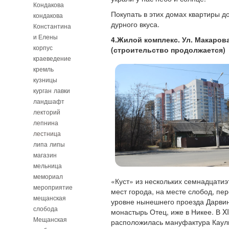
Кондакова
Покупать в этих домах квартиры д
кондакова
дурного вкуса.
Константина
и Елены
4.Жилой комплекс. Ул. Макарова,
корпус
(строительство продолжается)
краеведение
кремль
кузницы
курган
лавки
ландшафт
лекторий
лепнина
лестница
липа
липы
магазин
мельница
мемориал
«Куст» из нескольких семнадцатиэ
мероприятие
мест города, на месте слобод, пер
мещанская
уровне нынешнего проезда Дарвин
слобода
монастырь Отец, иже в Никее. В X
Мещанская
расположилась мануфактура Каули