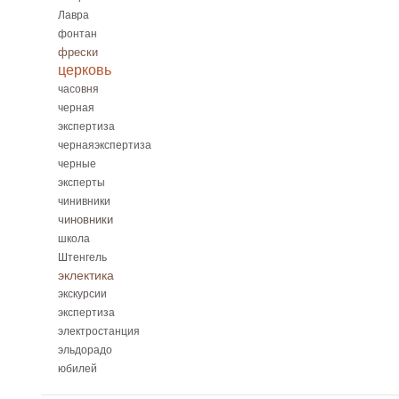
Лавра
фонтан
фрески
церковь
часовня
черная
экспертиза
чернаяэкспертиза
черные
эксперты
чинивники
чиновники
школа
Штенгель
эклектика
экскурсии
экспертиза
электростанция
эльдорадо
юбилей