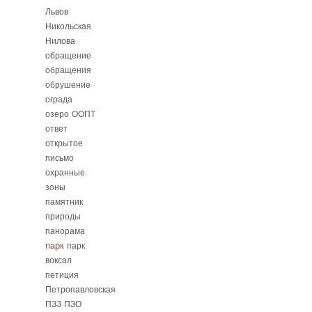
Львов
Никольская
Нилова
обращение
обращения
обрушение
ограда
озеро
ООПТ
ответ
открытое
письмо
охранные
зоны
памятник
природы
панорама
парк
парк
воксал
петиция
Петропавловская
ПЗЗ
ПЗО