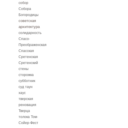
собор
Собора
Богородицы
советская
архитектура
солидарность
Спасо-
Преображенская
Спасская
Сретенская
Сретенский
стены
сторожка
субботник
суд
таун
хаус
тверская
реновация
Тверца
толока
Том-
Сойер-Фест