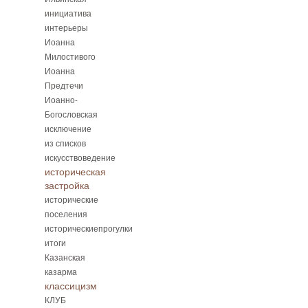
инициатива
интерьеры
Иоанна
Милостивого
Иоанна
Предтечи
Иоанно-
Богословская
исключение
из списков
искусствоведение
историческая
застройка
исторические
поселения
историческиепрогулки
итоги
Казанская
казарма
классицизм
КЛУБ