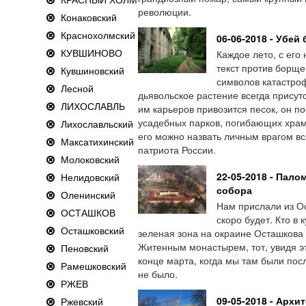
революции.
Конаковский
Краснохолмский
06-06-2018 - Убей
КУВШИНОВО
Каждое лето, с его
текст против борще
Кувшиновский
символов катастро
Лесной
дьявольское растение всегда присутс
ЛИХОСЛАВЛЬ
им карьеров привозится песок, он 
усадебных парков, погибающих храм
Лихославльский
его можно назвать личным врагом вс
Максатихинский
патриота России.
Молоковский
22-05-2018 - Пало
Нелидовский
собора
Оленинский
Нам прислали из Ос
ОСТАШКОВ
скоро будет. Кто в 
Осташковский
зеленая зона на окраине Осташкова
Житенным монастырем, тот, увидя эт
Пеновский
конце марта, когда мы там были пос
Рамешковский
не было.
РЖЕВ
09-05-2018 - Архи
Ржевский