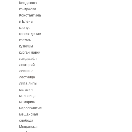
Кондакова
кондакова
Константина
и Елены
корпус
краеведение
кремль
кузницы
курган
лавки
ландшафт
лекторий
лепнина
лестница
липа
липы
магазин
мельница
мемориал
мероприятие
мещанская
слобода
Мещанская