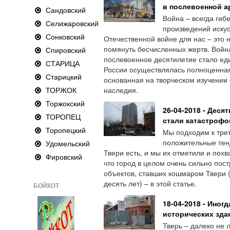
в послевоенной а
Сандовский
Война – всегда гиб
Селижаровский
произведений искус
Сонковский
Отечественной войне для нас – это 
помянуть бесчисленных жертв. Войн
Спировский
послевоенное десятилетие стало еди
СТАРИЦА
России осуществлялась полноценная
Старицкий
основанная на творческом изучении 
ТОРЖОК
наследия.
Торжокский
26-04-2018 - Деся
ТОРОПЕЦ
стали катастрофо
Торопецкий
Мы подходим к трет
положительные тен
Удомельский
Твери есть, и мы их отметили и похв
Фировский
что город в целом очень сильно пос
объектов, ставших кошмаром Твери (
десять лет) – в этой статье.
БОЙКОТ
18-04-2018 - Иног
исторических зда
Тверь – далеко не 