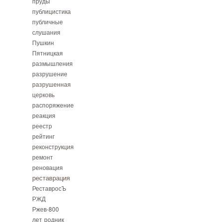
пруды
публицистика
публичные
слушания
Пушкин
Пятницкая
размышления
разрушение
разрушенная
церковь
распоряжение
реакция
реестр
рейтинг
реконструкция
ремонт
реновация
реставрация
РеставросЪ
РЖД
Ржев-800
лет
родник