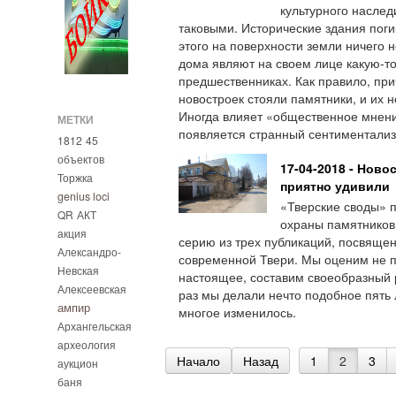
культурного наслед
таковыми. Исторические здания поги
этого на поверхности земли ничего 
дома являют на своем лице какую-т
предшественниках. Как правило, прич
новостроек стояли памятники, и их н
Иногда влияет «общественное мнение
МЕТКИ
появляется странный сентиментализ
1812
45
объектов
17-04-2018 - Ново
Торжка
приятно удивили
genius loci
«Тверские своды» 
QR
АКТ
охраны памятников 
акция
серию из трех публикаций, посвяще
Александро-
современной Твери. Мы оценим не п
Невская
настоящее, составим своеобразный 
Алексеевская
раз мы делали нечто подобное пять л
ампир
многое изменилось.
Архангельская
археология
Начало
Назад
1
2
3
аукцион
баня