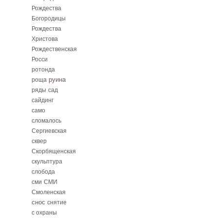
Рождества
Богородицы
Рождества
Христова
Рождественская
Росси
ротонда
руина
роща
ряды
сад
сайдинг
само
сломалось
Сергиевская
сквер
Скорбященская
скульптура
слобода
сми
СМИ
Смоленская
снос
снятие
с охраны