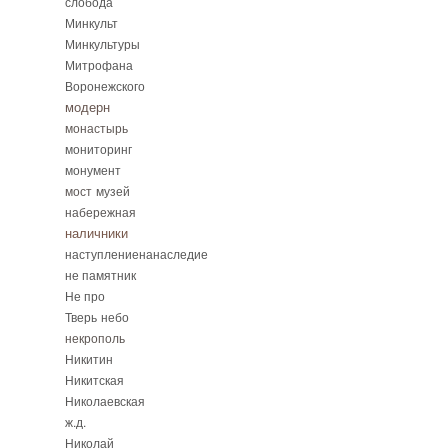
слобода
Минкульт
Минкультуры
Митрофана
Воронежского
модерн
монастырь
мониторинг
монумент
мост
музей
набережная
наличники
наступлениенанаследие
не памятник
Не про
Тверь
небо
некрополь
Никитин
Никитская
Николаевская
ж.д.
Николай