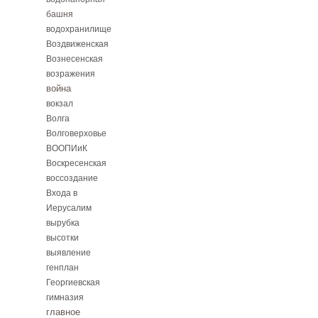
башня
водохранилище
Воздвиженская
Вознесенская
возражения
война
вокзал
Волга
Волговерховье
ВООПИиК
Воскресенская
воссоздание
Входа в
Иерусалим
вырубка
высотки
выявление
генплан
Георгиевская
гимназия
главное