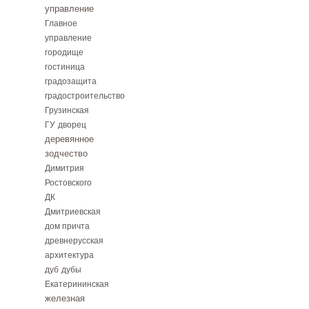
управление
Главное
управление
городище
гостиница
градозащита
градостроительство
Грузинская
ГУ
дворец
деревянное
зодчество
Димитрия
Ростовского
ДК
Дмитриевская
дом причта
древнерусская
архитектура
дуб
дубы
Екатерининская
железная