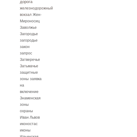
дорога
железнодорожный
вокзал
Жен-
Мироносиц
Заволжье
Загородье
загородье
закон
запрос
Затверечье
Затьмачье
защитные
зоны
заявка
на
включение
Знаменская
зоны
охраны
Иван Львов
иконостас
иконы
Ильинская