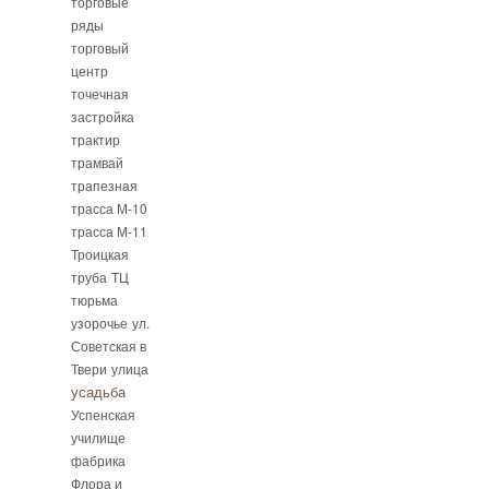
торговые
ряды
торговый
центр
точечная
застройка
трактир
трамвай
трапезная
трасса М-10
трасса М-11
Троицкая
труба
ТЦ
тюрьма
узорочье
ул.
Советская в
Твери
улица
усадьба
Успенская
училище
фабрика
Флора и