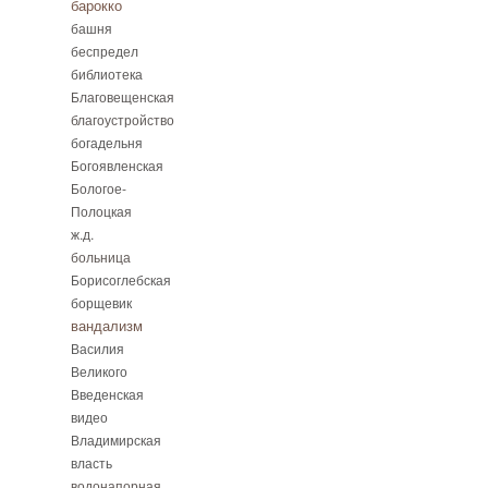
барокко
башня
беспредел
библиотека
Благовещенская
благоустройство
богадельня
Богоявленская
Бологое-
Полоцкая
ж.д.
больница
Борисоглебская
борщевик
вандализм
Василия
Великого
Введенская
видео
Владимирская
власть
водонапорная