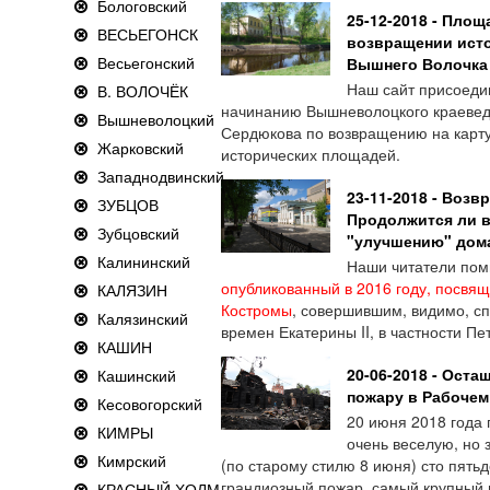
Бологовский
25-12-2018 - Площ
ВЕСЬЕГОНСК
возвращении исто
Весьегонский
Вышнего Волочка
Наш сайт присоеди
В. ВОЛОЧЁК
начинанию Вышневолоцкого краеведч
Вышневолоцкий
Сердюкова по возвращению на карту
Жарковский
исторических площадей.
Западнодвинский
23-11-2018 - Возв
ЗУБЦОВ
Продолжится ли в
Зубцовский
"улучшению" дома 
Калининский
Наши читатели пом
опубликованный в 2016 году, посвя
КАЛЯЗИН
Костромы
, совершившим, видимо, сп
Калязинский
времен Екатерины II, в частности 
КАШИН
20-06-2018 - Оста
Кашинский
пожару в Рабочем
Кесовогорский
20 июня 2018 года 
КИМРЫ
очень веселую, но 
Кимрский
(по старому стилю 8 июня) сто пятьд
грандиозный пожар, самый крупный 
КРАСНЫЙ ХОЛМ